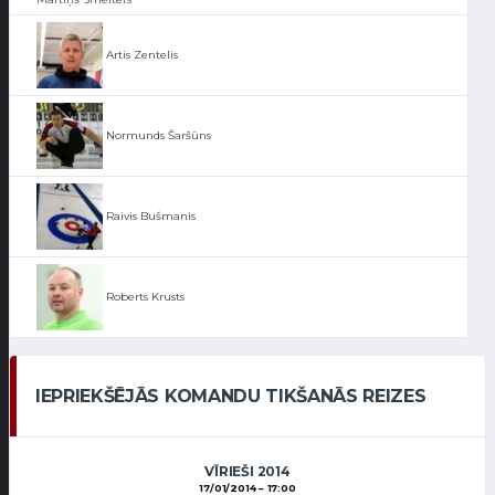
Artis Zentelis
Normunds Šaršūns
Raivis Bušmanis
Roberts Krusts
IEPRIEKŠĒJĀS KOMANDU TIKŠANĀS REIZES
VĪRIEŠI 2014
17/01/2014
17:00