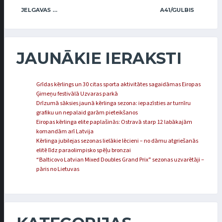
JELGAVAS KĒRLINGA KLUBS / BĀRZDAINIS
A41/GULBIS
JAUNĀKIE IERAKSTI
Grīdas kērlings un 30 citas sporta aktivitātes sagaidāmas Eiropas
Ģimeņu festivālā Uzvaras parkā
Drīzumā sāksies jaunā kērlinga sezona: iepazīsties ar turnīru
grafiku un nepalaid garām pieteikšanos
Eiropas kērlinga elite paplašinās: Ostravā starp 12 labākajām
komandām arī Latvija
Kērlinga jubilejas sezonas lielākie lēcieni – no dāmu atgriešanās
elitē līdz paraolimpisko spēļu bronzai
“Balticovo Latvian Mixed Doubles Grand Prix” sezonas uzvarētāji –
pāris no Lietuvas