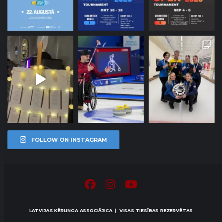
FOLLOW ON INSTAGRAM
LATVIJAS KĒRLINGA ASSOCIĀJICA | VISAS TIESĪBAS REZERVĒTAS