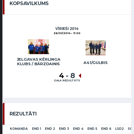
KOPSAVILKUMS
VĪRIEŠI 2014
26/01/2014
11:00
JELGAVAS KĒRLINGA
A41/GULBIS
KLUBS / BĀRZDAINIS
4
-
8
GALA REZULTĀTS
REZULTĀTI
KOMANDA
END 1
END 2
END 3
END 4
END 5
END 6
LSD2
SC