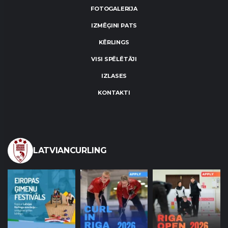
FOTOGALERIJA
IZMĒĢINI PATS
KĒRLINGS
VISI SPĒLĒTĀJI
IZLASES
KONTAKTI
LATVIANCURLING