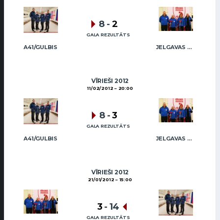
8
-
2
GALA REZULTĀTS
A41/GULBIS
JELGAVAS KĒRLINGA KLUBS / BĀRZDAINIS
VĪRIEŠI 2012
11/02/2012
20:00
8
-
3
GALA REZULTĀTS
A41/GULBIS
JELGAVAS KĒRLINGA KLUBS / BĀRZDAINIS
VĪRIEŠI 2012
21/01/2012
15:00
3
-
14
GALA REZULTĀTS