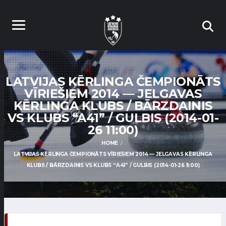
LATVIJAS KĒRLINGA ČEMPIONĀTS
VĪRIEŠIEM 2014 — JELGAVAS
KĒRLINGA KLUBS / BĀRZDAINIS
VS KLUBS “A41” / GULBIS (2014-01-
26 11:00)
HOME
LATVIJAS KĒRLINGA ČEMPIONĀTS VĪRIEŠIEM 2014 — JELGAVAS KĒRLINGA
KLUBS / BĀRZDAINIS VS KLUBS “A41” / GULBIS (2014-01-26 11:00)