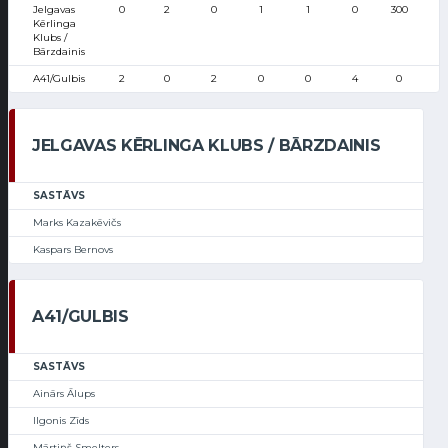
Jelgavas
0
2
0
1
1
0
300
Kērlinga
Klubs /
Bārzdainis
A41/Gulbis
2
0
2
0
0
4
0
JELGAVAS KĒRLINGA KLUBS / BĀRZDAINIS
SASTĀVS
Marks Kazakēvičs
Kaspars Bernovs
A41/GULBIS
SASTĀVS
Ainārs Ālups
Ilgonis Zīds
Mārtiņš Smelters