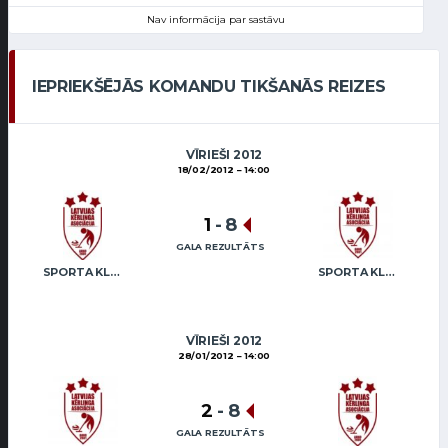
Nav informācija par sastāvu
IEPRIEKŠĒJĀS KOMANDU TIKŠANĀS REIZES
VĪRIEŠI 2012
18/02/2012
14:00
1
-
8
GALA REZULTĀTS
SPORTA KLUBS “OB” / REGŽA
SPORTA KLUBA “OB” / FREIDENSONS
VĪRIEŠI 2012
28/01/2012
14:00
2
-
8
GALA REZULTĀTS