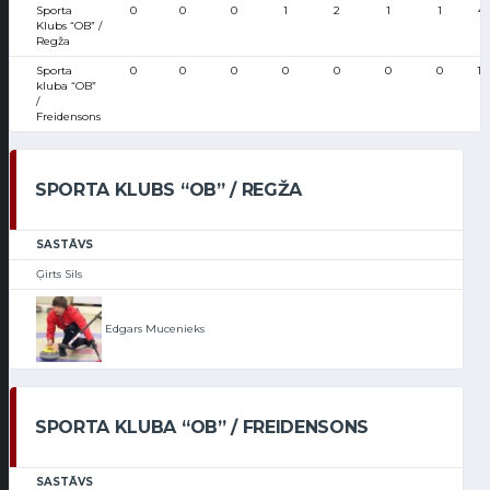
Sporta
0
0
0
1
2
1
1
4
Klubs “OB” /
Regža
Sporta
0
0
0
0
0
0
0
11
kluba “OB”
/
Freidensons
SPORTA KLUBS “OB” / REGŽA
SASTĀVS
Ģirts Sils
Edgars Mucenieks
SPORTA KLUBA “OB” / FREIDENSONS
SASTĀVS