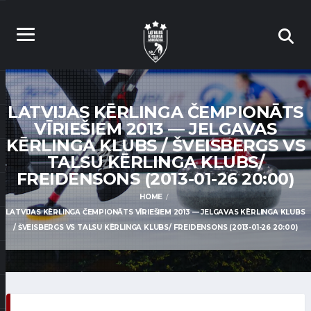
LATVIJAS KĒRLINGA ČEMPIONĀTS
VĪRIEŠIEM 2013 — JELGAVAS
KĒRLINGA KLUBS / ŠVEISBERGS VS
TALSU KĒRLINGA KLUBS/
FREIDENSONS (2013-01-26 20:00)
HOME
LATVIJAS KĒRLINGA ČEMPIONĀTS VĪRIEŠIEM 2013 — JELGAVAS KĒRLINGA KLUBS
/ ŠVEISBERGS VS TALSU KĒRLINGA KLUBS/ FREIDENSONS (2013-01-26 20:00)