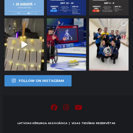
FOLLOW ON INSTAGRAM
LATVIJAS KĒRLINGA ASSOCIĀJICA | VISAS TIESĪBAS REZERVĒTAS