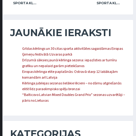
SPORTA KLUBA “OB” / FREIDENSONS
SPORTA KLUBS “OB” / REGŽA
JAUNĀKIE IERAKSTI
Grīdas kērlings un 30 citas sporta aktivitātes sagaidāmas Eiropas
Ģimeņu festivālā Uzvaras parkā
Drīzumā sāksies jaunā kērlinga sezona: iepazīsties ar turnīru
grafiku un nepalaid garām pieteikšanos
Eiropas kērlinga elite paplašinās: Ostravā starp 12 labākajām
komandām arī Latvija
Kērlinga jubilejas sezonas lielākie lēcieni – no dāmu atgriešanās
elitē līdz paraolimpisko spēļu bronzai
“Balticovo Latvian Mixed Doubles Grand Prix” sezonas uzvarētāji –
pāris no Lietuvas
KATEGORIJAS