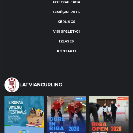
FOTOGALERIJA
IZMĒĢINI PATS
KĒRLINGS
VISI SPĒLĒTĀJI
IZLASES
KONTAKTI
LATVIANCURLING