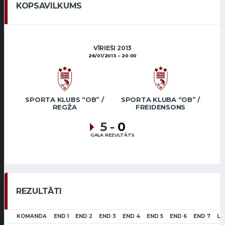
KOPSAVILKUMS
VĪRIEŠI 2013
26/01/2013
20:00
SPORTA KLUBS “OB” /
SPORTA KLUBA “OB” /
REGŽA
FREIDENSONS
5
-
0
GALA REZULTĀTS
REZULTĀTI
KOMANDA
END 1
END 2
END 3
END 4
END 5
END 6
END 7
LS