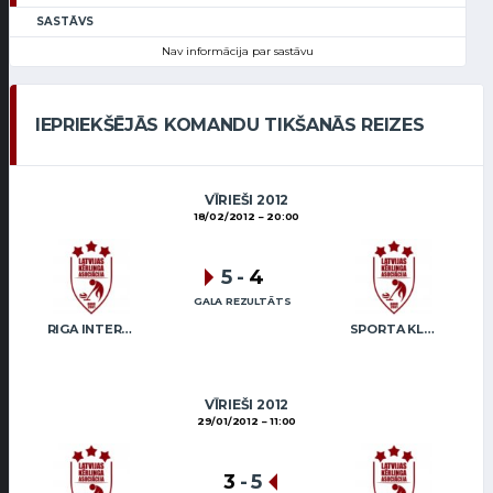
SASTĀVS
Nav informācija par sastāvu
IEPRIEKŠĒJĀS KOMANDU TIKŠANĀS REIZES
VĪRIEŠI 2012
18/02/2012
20:00
5
-
4
GALA REZULTĀTS
RIGA INTERNATIONAL CURLING CLUB / GRAY
SPORTA KLUBA “OB” / FREIDENSONS
VĪRIEŠI 2012
29/01/2012
11:00
3
-
5