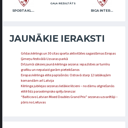
GALA REZULTĀTS
SPORTA KLUBA “OB” / FREIDENSONS
RIGA INTERNATIONAL CURLING CLUB / GRAY
JAUNĀKIE IERAKSTI
Grīdas kērlings un 30 citas sporta aktivitātes sagaidāmas Eiropas
Ģimeņu festivālā Uzvaras parkā
Drīzumā sāksies jaunā kērlinga sezona: iepazīsties ar turnīru
grafiku un nepalaid garām pieteikšanos
Eiropas kērlinga elite paplašinās: Ostravā starp 12 labākajām
komandām arī Latvija
Kērlinga jubilejas sezonas lielākie lēcieni – no dāmu atgriešanās
elitē līdz paraolimpisko spēļu bronzai
“Balticovo Latvian Mixed Doubles Grand Prix” sezonas uzvarētāji –
pāris no Lietuvas