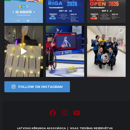
FOLLOW ON INSTAGRAM
LATVIJAS KĒRLINGA ASSOCIĀJICA | VISAS TIESĪBAS REZERVĒTAS