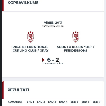
KOPSAVILKUMS
VĪRIEŠI 2013
19/01/2013
12:00
RIGA INTERNATIONAL
SPORTA KLUBA “OB” /
CURLING CLUB / GRAY
FREIDENSONS
6
-
2
GALA REZULTĀTS
REZULTĀTI
KOMANDA
END 1
END 2
END 3
END 4
END 5
END 6
END 7
L