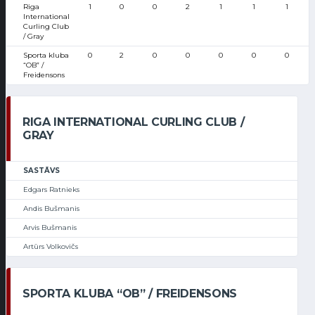
Riga
1
0
0
2
1
1
1
International
Curling Club
/ Gray
Sporta kluba
0
2
0
0
0
0
0
“OB” /
Freidensons
RIGA INTERNATIONAL CURLING CLUB /
GRAY
SASTĀVS
Edgars Ratnieks
Andis Bušmanis
Arvis Bušmanis
Artūrs Volkovičs
SPORTA KLUBA “OB” / FREIDENSONS