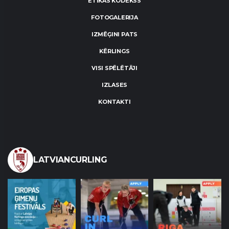
ĒTIKAS KODEKSS
FOTOGALERIJA
IZMĒĢINI PATS
KĒRLINGS
VISI SPĒLĒTĀJI
IZLASES
KONTAKTI
LATVIANCURLING