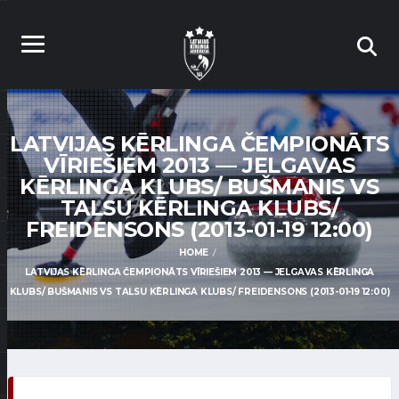
LATVIJAS KĒRLINGA ČEMPIONĀTS
VĪRIEŠIEM 2013 — JELGAVAS
KĒRLINGA KLUBS/ BUŠMANIS VS
TALSU KĒRLINGA KLUBS/
FREIDENSONS (2013-01-19 12:00)
HOME
LATVIJAS KĒRLINGA ČEMPIONĀTS VĪRIEŠIEM 2013 — JELGAVAS KĒRLINGA
KLUBS/ BUŠMANIS VS TALSU KĒRLINGA KLUBS/ FREIDENSONS (2013-01-19 12:00)