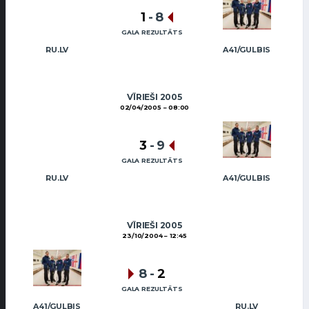
1
-
8
GALA REZULTĀTS
RU.LV
A41/GULBIS
VĪRIEŠI 2005
02/04/2005
08:00
3
-
9
GALA REZULTĀTS
RU.LV
A41/GULBIS
VĪRIEŠI 2005
23/10/2004
12:45
8
-
2
GALA REZULTĀTS
A41/GULBIS
RU.LV