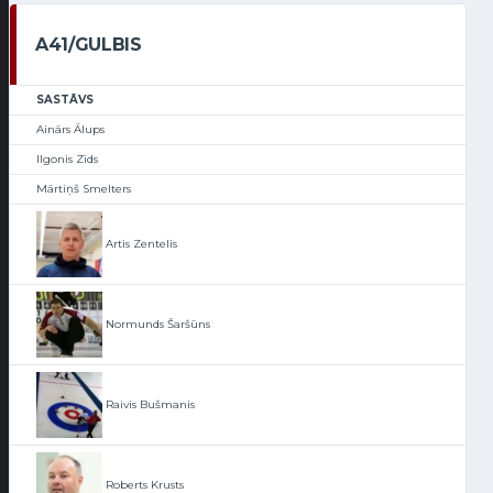
A41/GULBIS
SASTĀVS
Ainārs Ālups
Ilgonis Zīds
Mārtiņš Smelters
Artis Zentelis
Normunds Šaršūns
Raivis Bušmanis
Roberts Krusts