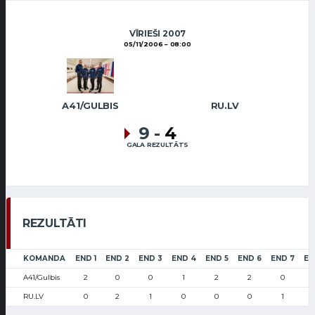
VĪRIEŠI 2007
05/11/2006
08:00
A41/GULBIS
RU.LV
9
-
4
GALA REZULTĀTS
REZULTĀTI
KOMANDA
END 1
END 2
END 3
END 4
END 5
END 6
END 7
EN
A41/Gulbis
2
0
0
1
2
2
0
RU.LV
0
2
1
0
0
0
1