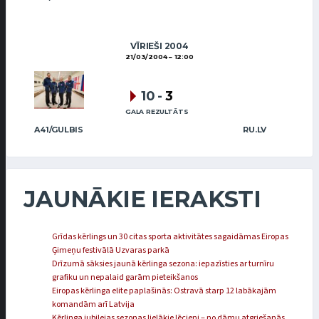
VĪRIEŠI 2004
21/03/2004
12:00
10
-
3
GALA REZULTĀTS
A41/GULBIS
RU.LV
JAUNĀKIE IERAKSTI
Grīdas kērlings un 30 citas sporta aktivitātes sagaidāmas Eiropas
Ģimeņu festivālā Uzvaras parkā
Drīzumā sāksies jaunā kērlinga sezona: iepazīsties ar turnīru
grafiku un nepalaid garām pieteikšanos
Eiropas kērlinga elite paplašinās: Ostravā starp 12 labākajām
komandām arī Latvija
Kērlinga jubilejas sezonas lielākie lēcieni – no dāmu atgriešanās