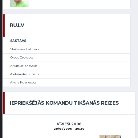
RU.LV
SASTĀVS
Staņislavs Hatinecs
Oļegs Drovdovs
Artūrs Jelohovskis
Aleksandrs Lupans
Aivars Kuzņecovs
IEPRIEKŠĒJĀS KOMANDU TIKŠANĀS REIZES
VĪRIEŠI 2006
28/01/2006
20:30