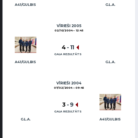
A41/GULBIS
G.L.A.
VĪRIEŠI 2005
02/10/2004
12:45
4
-
11
GALA REZULTĀTS
A41/GULBIS
G.L.A.
VĪRIEŠI 2004
07/02/2004
09:45
3
-
9
GALA REZULTĀTS
G.L.A.
A41/GULBIS