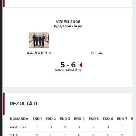
VĪRIEŠI 2006
11/02/2006
18:00
A41/GULBIS
G.L.A.
5
-
6
GALA REZULTĀTS
REZULTĀTI
KOMANDA
END 1
END 2
END 3
END 4
END 5
END 6
END 7
EN
A41/Gulbis
1
0
0
1
2
0
1
G.L.A.
0
1
1
0
0
2
0