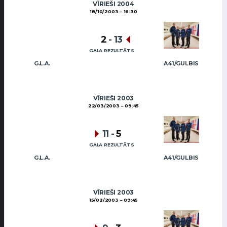
VĪRIEŠI 2004
18/10/2003
16:30
2
-
13
GALA REZULTĀTS
G.L.A.
A41/GULBIS
VĪRIEŠI 2003
22/03/2003
09:45
11
-
5
GALA REZULTĀTS
G.L.A.
A41/GULBIS
VĪRIEŠI 2003
15/02/2003
09:45