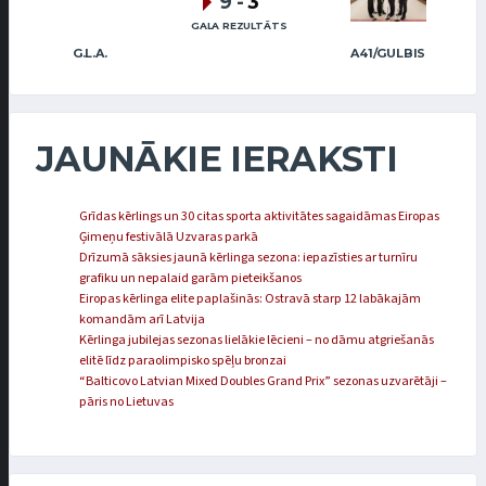
9
-
3
GALA REZULTĀTS
G.L.A.
A41/GULBIS
JAUNĀKIE IERAKSTI
Grīdas kērlings un 30 citas sporta aktivitātes sagaidāmas Eiropas
Ģimeņu festivālā Uzvaras parkā
Drīzumā sāksies jaunā kērlinga sezona: iepazīsties ar turnīru
grafiku un nepalaid garām pieteikšanos
Eiropas kērlinga elite paplašinās: Ostravā starp 12 labākajām
komandām arī Latvija
Kērlinga jubilejas sezonas lielākie lēcieni – no dāmu atgriešanās
elitē līdz paraolimpisko spēļu bronzai
“Balticovo Latvian Mixed Doubles Grand Prix” sezonas uzvarētāji –
pāris no Lietuvas