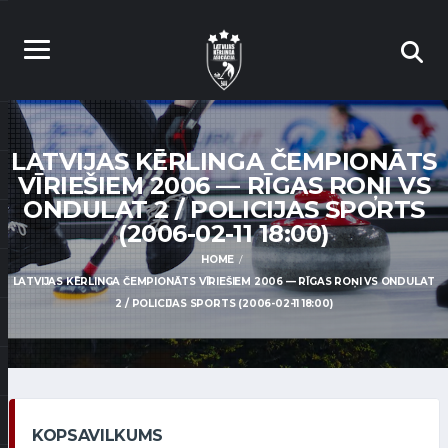
LATVIJAS KĒRLINGA ČEMPIONĀTS
VĪRIEŠIEM 2006 — RĪGAS ROŅI VS
ONDULAT 2 / POLICIJAS SPORTS
(2006-02-11 18:00)
HOME
LATVIJAS KĒRLINGA ČEMPIONĀTS VĪRIEŠIEM 2006 — RĪGAS ROŅI VS ONDULAT
2 / POLICIJAS SPORTS (2006-02-11 18:00)
KOPSAVILKUMS