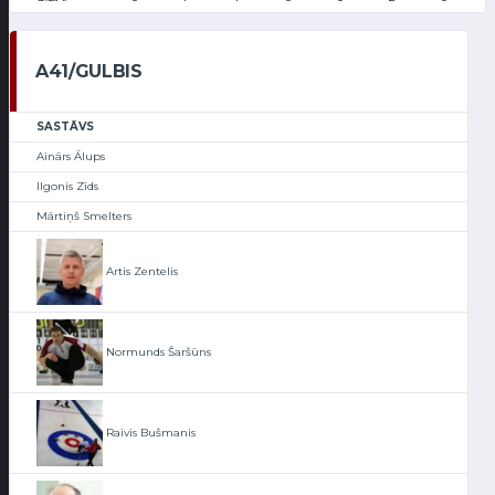
A41/GULBIS
SASTĀVS
Ainārs Ālups
Ilgonis Zīds
Mārtiņš Smelters
Artis Zentelis
Normunds Šaršūns
Raivis Bušmanis