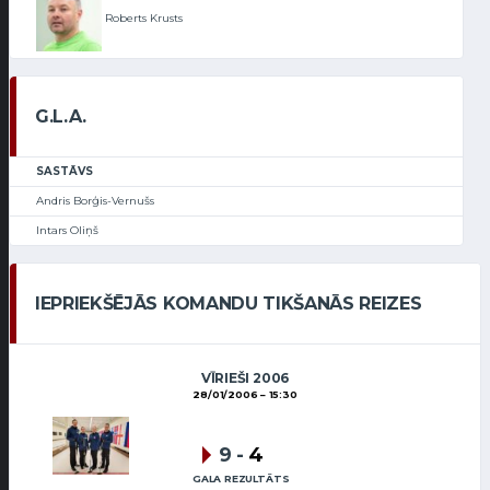
Roberts Krusts
G.L.A.
SASTĀVS
Andris Borģis-Vernušs
Intars Oliņš
IEPRIEKŠĒJĀS KOMANDU TIKŠANĀS REIZES
VĪRIEŠI 2006
28/01/2006
15:30
9
-
4
GALA REZULTĀTS