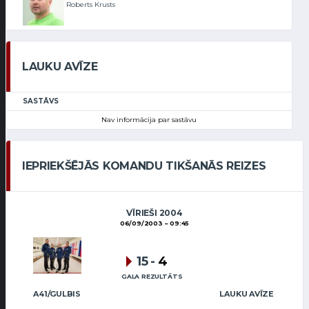
Roberts Krusts
LAUKU AVĪZE
SASTĀVS
Nav informācija par sastāvu
IEPRIEKŠĒJĀS KOMANDU TIKŠANĀS REIZES
VĪRIEŠI 2004
06/09/2003
09:45
15
-
4
GALA REZULTĀTS
A41/GULBIS
LAUKU AVĪZE