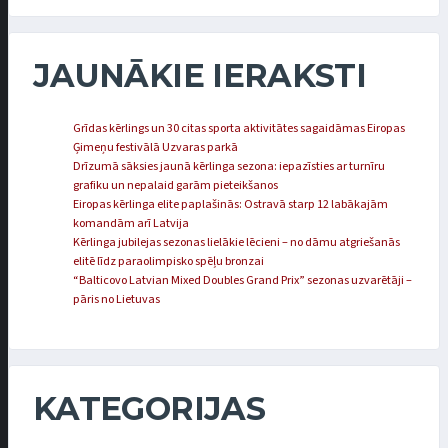
JAUNĀKIE IERAKSTI
Grīdas kērlings un 30 citas sporta aktivitātes sagaidāmas Eiropas
Ģimeņu festivālā Uzvaras parkā
Drīzumā sāksies jaunā kērlinga sezona: iepazīsties ar turnīru
grafiku un nepalaid garām pieteikšanos
Eiropas kērlinga elite paplašinās: Ostravā starp 12 labākajām
komandām arī Latvija
Kērlinga jubilejas sezonas lielākie lēcieni – no dāmu atgriešanās
elitē līdz paraolimpisko spēļu bronzai
“Balticovo Latvian Mixed Doubles Grand Prix” sezonas uzvarētāji –
pāris no Lietuvas
KATEGORIJAS