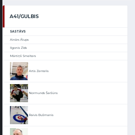
A41/GULBIS
SASTĀVS
Ainārs Ālups
Ilgonis Zīds
Mārtiņš Smelters
Artis Zentelis
Normunds Šaršūns
Raivis Bušmanis