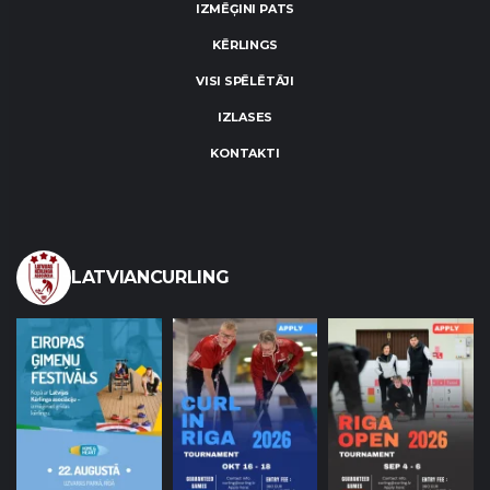
IZMĒĢINI PATS
KĒRLINGS
VISI SPĒLĒTĀJI
IZLASES
KONTAKTI
LATVIANCURLING