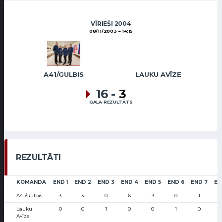
VĪRIEŠI 2004
08/11/2003
14:15
A41/GULBIS
LAUKU AVĪZE
16
-
3
GALA REZULTĀTS
REZULTĀTI
KOMANDA
END 1
END 2
END 3
END 4
END 5
END 6
END 7
EN
A41/Gulbis
3
3
0
6
3
0
1
Lauku
0
0
1
0
0
1
0
Avīze