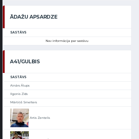
ĀDAŽU APSARDZE
SASTĀVS
Nav informācija par sastāvu
A41/GULBIS
SASTĀVS
Ainārs Ālups
Ilgonis Zīds
Mārtiņš Smelters
Artis Zentelis