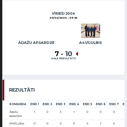
VĪRIEŠI 2004
03/04/2004
09:45
ĀDAŽU APSARDZE
A41/GULBIS
7
-
10
GALA REZULTĀTS
REZULTĀTI
KOMANDA
END 1
END 2
END 3
END 4
END 5
END 6
END 7
EN
Ādažu
1
0
3
1
0
0
0
apsardze
A41/Gulbis
0
0
0
0
5
1
4