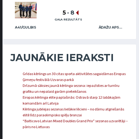
5
-
8
GALA REZULTĀTS
A41/GULBIS
ĀDAŽU APSARDZE
JAUNĀKIE IERAKSTI
Grīdas kērlings un 30 citas sporta aktivitātes sagaidāmas Eiropas
Ģimeņu festivālā Uzvaras parkā
Drīzumā sāksies jaunā kērlinga sezona: iepazīsties ar turnīru
grafiku un nepalaid garām pieteikšanos
Eiropas kērlinga elite paplašinās: Ostravā starp 12 labākajām
komandām arī Latvija
Kērlinga jubilejas sezonas lielākie lēcieni – no dāmu atgriešanās
elitē līdz paraolimpisko spēļu bronzai
“Balticovo Latvian Mixed Doubles Grand Prix” sezonas uzvarētāji –
pāris no Lietuvas