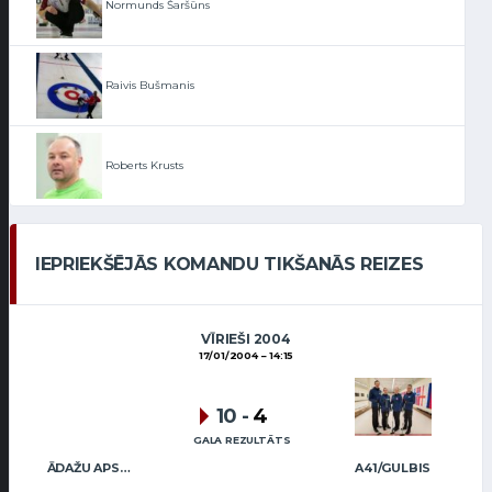
Normunds Šaršūns
Raivis Bušmanis
Roberts Krusts
IEPRIEKŠĒJĀS KOMANDU TIKŠANĀS REIZES
VĪRIEŠI 2004
17/01/2004
14:15
10
-
4
GALA REZULTĀTS
ĀDAŽU APSARDZE
A41/GULBIS