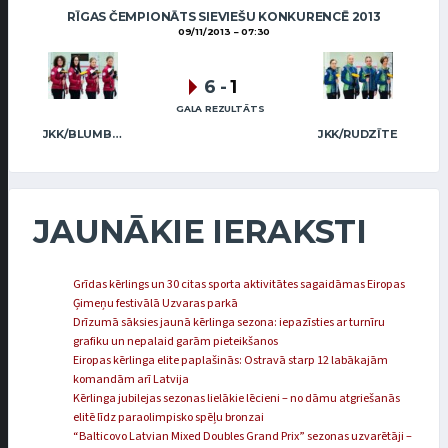
RĪGAS ČEMPIONĀTS SIEVIEŠU KONKURENCĒ 2013
09/11/2013
07:30
6
-
1
GALA REZULTĀTS
JKK/BLUMBERGA-BĒRZIŅA
JKK/RUDZĪTE
JAUNĀKIE IERAKSTI
Grīdas kērlings un 30 citas sporta aktivitātes sagaidāmas Eiropas
Ģimeņu festivālā Uzvaras parkā
Drīzumā sāksies jaunā kērlinga sezona: iepazīsties ar turnīru
grafiku un nepalaid garām pieteikšanos
Eiropas kērlinga elite paplašinās: Ostravā starp 12 labākajām
komandām arī Latvija
Kērlinga jubilejas sezonas lielākie lēcieni – no dāmu atgriešanās
elitē līdz paraolimpisko spēļu bronzai
“Balticovo Latvian Mixed Doubles Grand Prix” sezonas uzvarētāji –