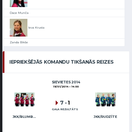
Dace Munča
Ieva Krusta
Zanda Bikše
IEPRIEKŠĒJĀS KOMANDU TIKŠANĀS REIZES
SIEVIETES 2014
19/01/2014
14:00
7
-
1
GALA REZULTĀTS
JKK/BLUMBERGA-BĒRZIŅA
JKK/RUDZĪTE