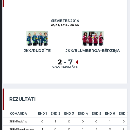
SIEVIETES 2014
01/02/2014
08:00
JKK/RUDZĪTE
JKK/BLUMBERGA-BĒRZIŅA
2
-
7
GALA REZULTĀTS
REZULTĀTI
KOMANDA
END 1
END 2
END 3
END 4
END 5
END 6
END 7
JKK/Rudzīte
0
1
0
0
0
1
0
JKK/Blumberga-
1
0
0
1
3
0
2