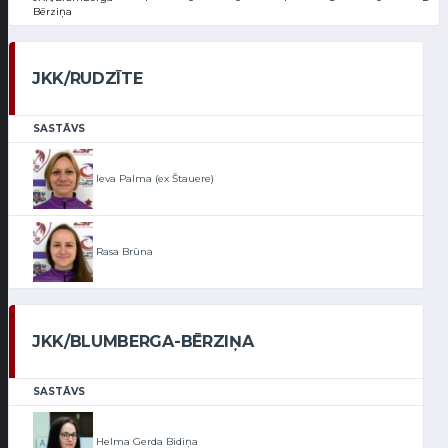
Bērziņa
JKK/RUDZĪTE
SASTĀVS
Ieva Palma (ex Štauere)
Rasa Brūna
JKK/BLUMBERGA-BĒRZIŅA
SASTĀVS
Helma Gerda Bidiņa