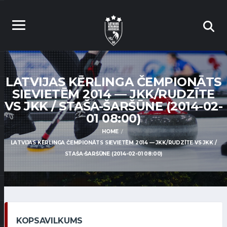
LATVIJAS KĒRLINGA ČEMPIONĀTS
SIEVIETĒM 2014 — JKK/RUDZĪTE
VS JKK / STAŠA-ŠARŠŪNE (2014-02-
01 08:00)
HOME
LATVIJAS KĒRLINGA ČEMPIONĀTS SIEVIETĒM 2014 — JKK/RUDZĪTE VS JKK /
STAŠA-ŠARŠŪNE (2014-02-01 08:00)
KOPSAVILKUMS