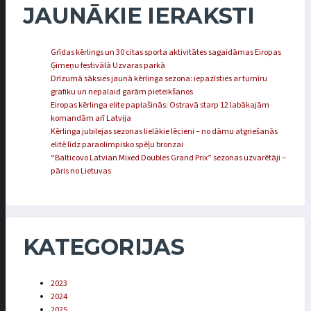
JAUNĀKIE IERAKSTI
Grīdas kērlings un 30 citas sporta aktivitātes sagaidāmas Eiropas
Ģimeņu festivālā Uzvaras parkā
Drīzumā sāksies jaunā kērlinga sezona: iepazīsties ar turnīru
grafiku un nepalaid garām pieteikšanos
Eiropas kērlinga elite paplašinās: Ostravā starp 12 labākajām
komandām arī Latvija
Kērlinga jubilejas sezonas lielākie lēcieni – no dāmu atgriešanās
elitē līdz paraolimpisko spēļu bronzai
“Balticovo Latvian Mixed Doubles Grand Prix” sezonas uzvarētāji –
pāris no Lietuvas
KATEGORIJAS
2023
2024
2025