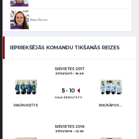
Rasa Brūna
IEPRIEKŠĒJĀS KOMANDU TIKŠANĀS REIZES
SIEVIETES 2017
27/01/2017
16:00
5
-
10
GALA REZULTĀTS
JKK/RUDZĪTE
JKK/KĀPOSTIŅA
SIEVIETES 2016
27/01/2016
12:00