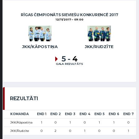
RĪGAS ČEMPIONĀTS SIEVIEŠU KONKURENCĒ 2017
12/11/2017
09:00
JKK/KĀPOSTIŅA
JKK/RUDZĪTE
5
-
4
GALA REZULTĀTS
REZULTĀTI
KOMANDA
END 1
END 2
END 3
END 4
END 5
END 6
END 7
JKK/Kāpostiņa
1
0
1
0
1
1
0
JKK/Rudzīte
0
2
0
1
0
0
1