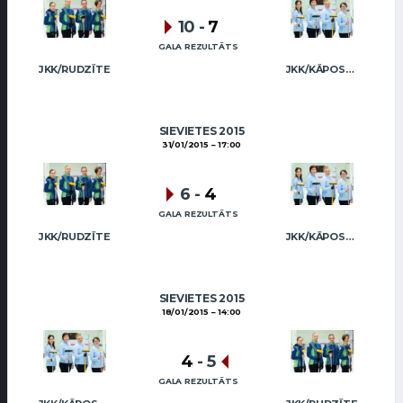
10
-
7
GALA REZULTĀTS
JKK/RUDZĪTE
JKK/KĀPOSTIŅA
SIEVIETES 2015
31/01/2015
17:00
6
-
4
GALA REZULTĀTS
JKK/RUDZĪTE
JKK/KĀPOSTIŅA
SIEVIETES 2015
18/01/2015
14:00
4
-
5
GALA REZULTĀTS