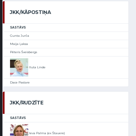
JKK/KĀPOSTIŅA
SASTĀVS
Gunta Jurča
Maija Ļaksa
Pēteris Šveisbergs
Iluta Linde
Dace Pastare
JKK/RUDZĪTE
SASTĀVS
Ieva Palma (ex Štauere)