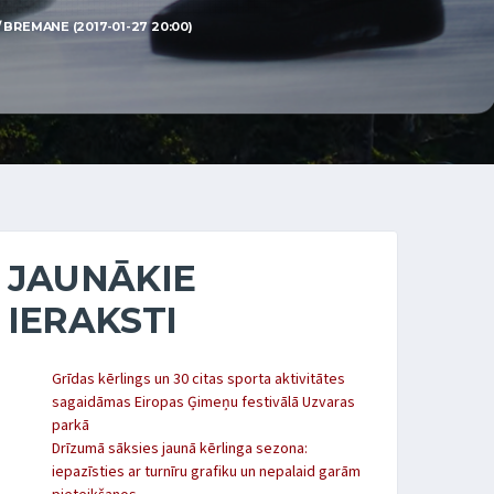
 BREMANE (2017-01-27 20:00)
JAUNĀKIE
IERAKSTI
Grīdas kērlings un 30 citas sporta aktivitātes
sagaidāmas Eiropas Ģimeņu festivālā Uzvaras
parkā
Drīzumā sāksies jaunā kērlinga sezona:
iepazīsties ar turnīru grafiku un nepalaid garām