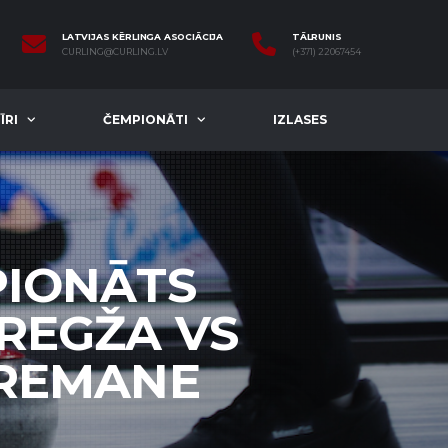
LATVIJAS KĒRLINGA ASOCIĀCIJA
TĀLRUNIS
CURLING@CURLING.LV
(+371) 22067454
ĪRI
ČEMPIONĀTI
IZLASES
PIONĀTS
 REGŽA VS
BREMANE