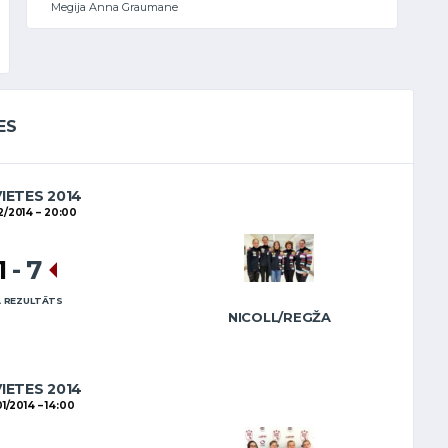
Megija Anna Graumane
ES
VIETES 2014
2/2014
20:00
1
-
7
 REZULTĀTS
NICOLL/REGŽA
VIETES 2014
01/2014
14:00