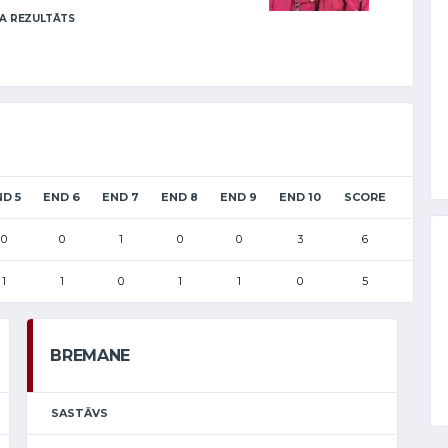
A REZULTĀTS
D 5
END 6
END 7
END 8
END 9
END 10
SCORE
0
0
1
0
0
3
6
1
1
0
1
1
0
5
BREMANE
SASTĀVS