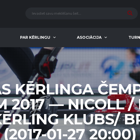
PAR KĒRLINGU
ASOCIĀCIJA
TURN
AS KĒRLINGA ČEM
M 2017 — NICOLL /
KĒRLING KLUBS/ 
(2017-01-27 20:00)