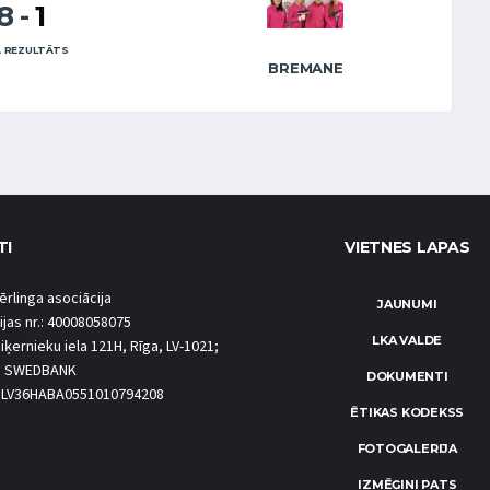
8
-
1
 REZULTĀTS
BREMANE
TI
VIETNES LAPAS
ērlinga asociācija
JAUNUMI
ijas nr.: 40008058075
LKA VALDE
iķernieku iela 121H, Rīga, LV-1021;
S SWEDBANK
DOKUMENTI
.: LV36HABA0551010794208
ĒTIKAS KODEKSS
FOTOGALERIJA
IZMĒĢINI PATS