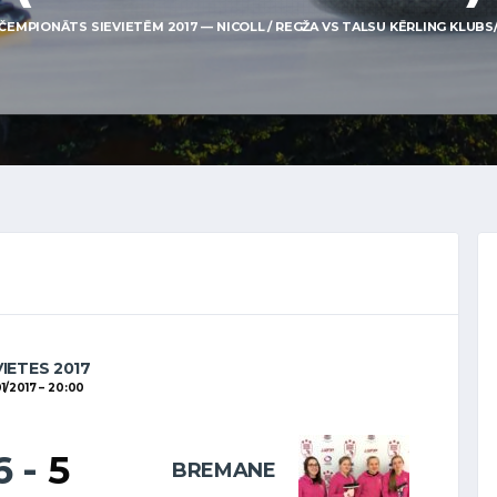
ČEMPIONĀTS SIEVIETĒM 2017 — NICOLL / REGŽA VS TALSU KĒRLING KLUBS/
VIETES 2017
1/2017
20:00
6
-
5
BREMANE