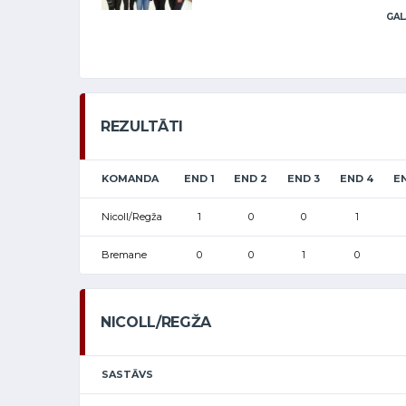
GAL
REZULTĀTI
KOMANDA
END 1
END 2
END 3
END 4
EN
Nicoll/Regža
1
0
0
1
Bremane
0
0
1
0
NICOLL/REGŽA
SASTĀVS