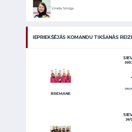
Vineta Smilga
IEPRIEKŠĒJĀS KOMANDU TIKŠANĀS REIZ
SIE
01/0
GALA
BREMANE
SIE
26/