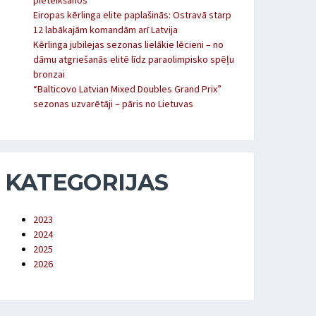
pieteikšanos
Eiropas kērlinga elite paplašinās: Ostravā starp
12 labākajām komandām arī Latvija
Kērlinga jubilejas sezonas lielākie lēcieni – no
dāmu atgriešanās elitē līdz paraolimpisko spēļu
bronzai
“Balticovo Latvian Mixed Doubles Grand Prix”
sezonas uzvarētāji – pāris no Lietuvas
KATEGORIJAS
2023
2024
2025
2026