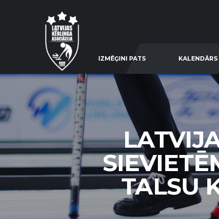
IZMĒĢINI PATS
KALENDĀRS
LATVIJ
SIEVIETĒ
TALSU 