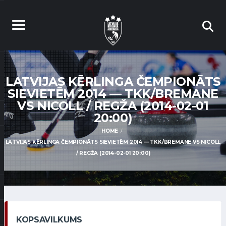
LATVIJAS KĒRLINGA ČEMPIONĀTS
SIEVIETĒM 2014 — TKK/BREMANE
VS NICOLL / REGŽA (2014-02-01
20:00)
HOME
LATVIJAS KĒRLINGA ČEMPIONĀTS SIEVIETĒM 2014 — TKK/BREMANE VS NICOLL
/ REGŽA (2014-02-01 20:00)
KOPSAVILKUMS