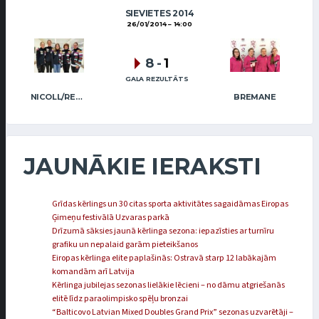
SIEVIETES 2014
26/01/2014
14:00
8
-
1
GALA REZULTĀTS
NICOLL/REGŽA
BREMANE
JAUNĀKIE IERAKSTI
Grīdas kērlings un 30 citas sporta aktivitātes sagaidāmas Eiropas
Ģimeņu festivālā Uzvaras parkā
Drīzumā sāksies jaunā kērlinga sezona: iepazīsties ar turnīru
grafiku un nepalaid garām pieteikšanos
Eiropas kērlinga elite paplašinās: Ostravā starp 12 labākajām
komandām arī Latvija
Kērlinga jubilejas sezonas lielākie lēcieni – no dāmu atgriešanās
elitē līdz paraolimpisko spēļu bronzai
“Balticovo Latvian Mixed Doubles Grand Prix” sezonas uzvarētāji –