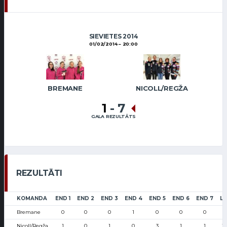
SIEVIETES 2014
01/02/2014
20:00
BREMANE
NICOLL/REGŽA
1
-
7
GALA REZULTĀTS
REZULTĀTI
KOMANDA
END 1
END 2
END 3
END 4
END 5
END 6
END 7
LS
Bremane
0
0
0
1
0
0
0
2
Nicoll/Regža
1
0
1
0
3
1
1
18