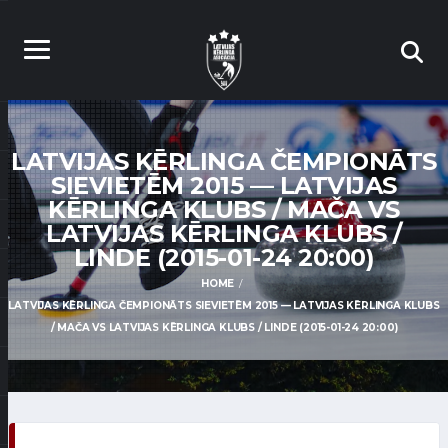
LATVIJAS KĒRLINGA ČEMPIONĀTS
SIEVIETĒM 2015 — LATVIJAS
KĒRLINGA KLUBS / MAČA VS
LATVIJAS KĒRLINGA KLUBS /
LINDE (2015-01-24 20:00)
HOME
LATVIJAS KĒRLINGA ČEMPIONĀTS SIEVIETĒM 2015 — LATVIJAS KĒRLINGA KLUBS
/ MAČA VS LATVIJAS KĒRLINGA KLUBS / LINDE (2015-01-24 20:00)