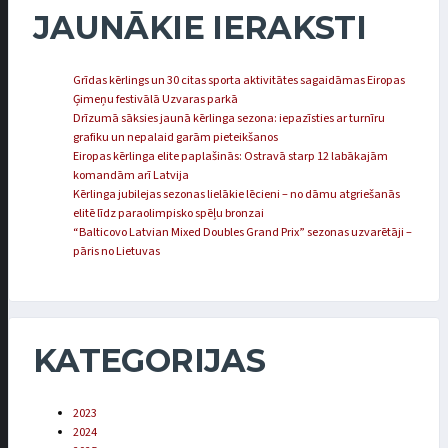
JAUNĀKIE IERAKSTI
Grīdas kērlings un 30 citas sporta aktivitātes sagaidāmas Eiropas
Ģimeņu festivālā Uzvaras parkā
Drīzumā sāksies jaunā kērlinga sezona: iepazīsties ar turnīru
grafiku un nepalaid garām pieteikšanos
Eiropas kērlinga elite paplašinās: Ostravā starp 12 labākajām
komandām arī Latvija
Kērlinga jubilejas sezonas lielākie lēcieni – no dāmu atgriešanās
elitē līdz paraolimpisko spēļu bronzai
“Balticovo Latvian Mixed Doubles Grand Prix” sezonas uzvarētāji –
pāris no Lietuvas
KATEGORIJAS
2023
2024