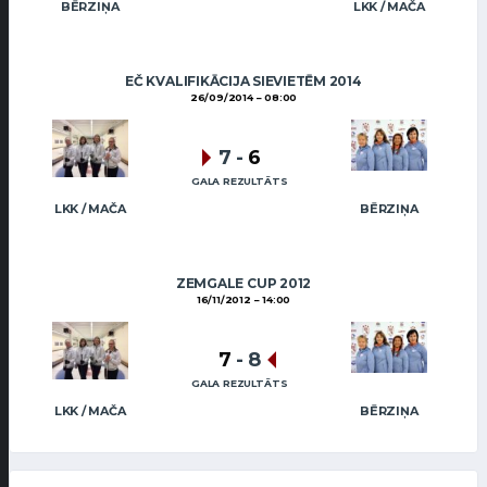
BĒRZIŅA
LKK / MAČA
EČ KVALIFIKĀCIJA SIEVIETĒM 2014
26/09/2014
08:00
7
-
6
GALA REZULTĀTS
LKK / MAČA
BĒRZIŅA
ZEMGALE CUP 2012
16/11/2012
14:00
7
-
8
GALA REZULTĀTS
LKK / MAČA
BĒRZIŅA