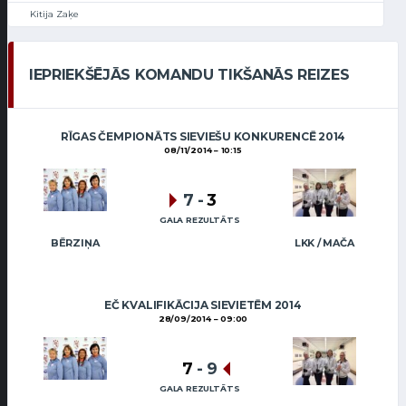
Kitija Zaķe
IEPRIEKŠĒJĀS KOMANDU TIKŠANĀS REIZES
RĪGAS ČEMPIONĀTS SIEVIEŠU KONKURENCĒ 2014
08/11/2014
10:15
7
-
3
GALA REZULTĀTS
BĒRZIŅA
LKK / MAČA
EČ KVALIFIKĀCIJA SIEVIETĒM 2014
28/09/2014
09:00
7
-
9
GALA REZULTĀTS