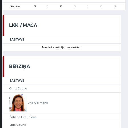
Bērziņa
0
1
0
0
1
0
2
LKK / MAČA
SASTĀVS
Nav informācija par sastāvu
BĒRZIŅA
SASTĀVS
Gints Caune
Una Ģērmane
Žaklīna Litauniece
Līga Caune