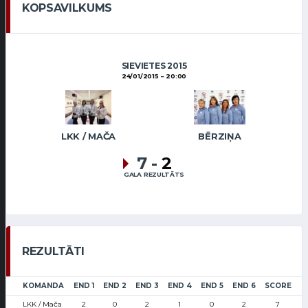
KOPSAVILKUMS
SIEVIETES 2015
24/01/2015
20:00
LKK / MAČA
BĒRZIŅA
7
-
2
GALA REZULTĀTS
REZULTĀTI
KOMANDA
END 1
END 2
END 3
END 4
END 5
END 6
SCORE
LKK / Mača
2
0
2
1
0
2
7