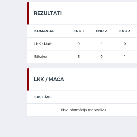
REZULTĀTI
KOMANDA
END 1
END 2
END 3
LKK / Mača
0
4
0
Bērziņa
5
0
1
LKK / MAČA
SASTĀVS
Nav informācija par sastāvu