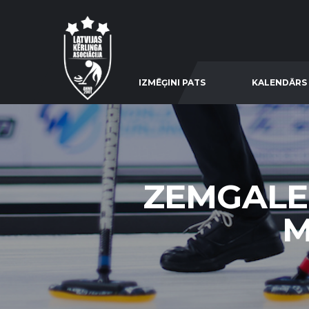
IZMĒĢINI PATS
KALENDĀRS
ZEMGALE 
M