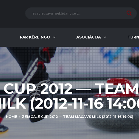
PAR KĒRLINGU
ASOCIĀCIJA
TURN
CUP 2012 — TEA
ILK (2012-11-16 14:0
HOME
ZEMGALE CUP 2012 — TEAM MAČA VS MILK (2012-11-16 14:00)