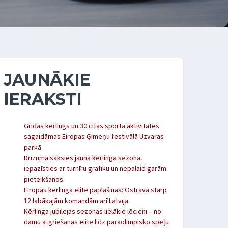
JAUNĀKIE
IERAKSTI
Grīdas kērlings un 30 citas sporta aktivitātes
sagaidāmas Eiropas Ģimeņu festivālā Uzvaras
parkā
Drīzumā sāksies jaunā kērlinga sezona:
iepazīsties ar turnīru grafiku un nepalaid garām
pieteikšanos
Eiropas kērlinga elite paplašinās: Ostravā starp
12 labākajām komandām arī Latvija
Kērlinga jubilejas sezonas lielākie lēcieni – no
dāmu atgriešanās elitē līdz paraolimpisko spēļu