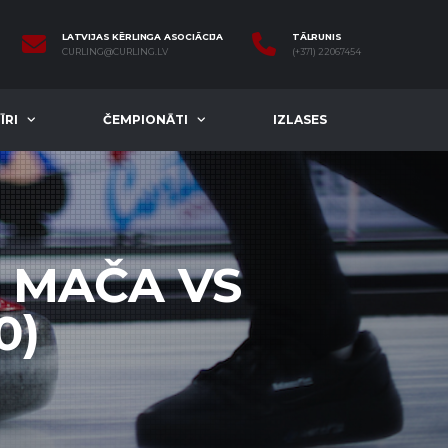
LATVIJAS KĒRLINGA ASOCIĀCIJA
TĀLRUNIS
CURLING@CURLING.LV
(+371) 22067454
ĪRI
ČEMPIONĀTI
IZLASES
M MAČA VS
0)