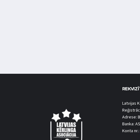
REKVIZĪ
Latvijas K
Reģistrāc
Adrese: B
Banka: A
Konta nr