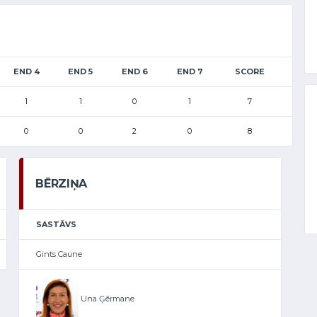
END 4
END 5
END 6
END 7
SCORE
1
1
0
1
7
0
0
2
0
8
BĒRZIŅA
SASTĀVS
Gints Caune
Una Ģērmane