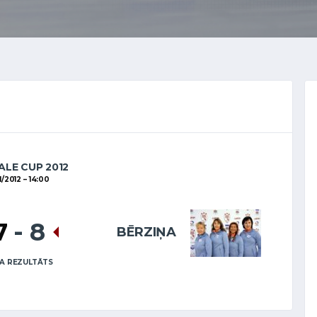
LE CUP 2012
11/2012
14:00
7
-
8
BĒRZIŅA
A REZULTĀTS