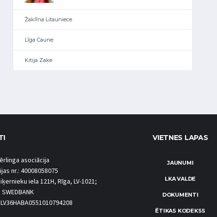
Žaklīna Litauniece
Līga Caune
Kitija Zaķe
TI
VIETNES LAPAS
ērlinga asociācija
JAUNUMI
ijas nr.: 40008058075
LKA VALDE
iķernieku iela 121H, Rīga, LV-1021;
S SWEDBANK
DOKUMENTI
.: LV36HABA0551010794208
ĒTIKAS KODEKSS