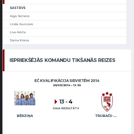
SASTĀVS
Aiga Skrīvere
Linda Jaunzare
Līva Astiča
Daina Krieva
IEPRIEKŠĒJĀS KOMANDU TIKŠANĀS REIZES
EČ KVALIFIKĀCIJA SIEVIETĒM 2014
25/09/2014
13:30
13
-
4
GALA REZULTĀTS
BĒRZIŅA
TRUBAČS-BOGINSKA