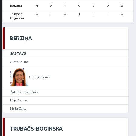
Bērziņa
4
0
1
0
2
0
2
Trubačs-
0
1
0
1
0
1
0
Boginska
BĒRZIŅA
SASTĀVS
Gints Caune
Una Ģērmane
Žaklīna Litauniece
Līga Caune
Kitija Zaķe
TRUBAČS-BOGINSKA