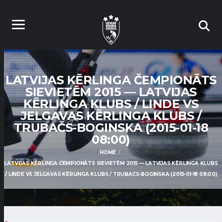
LATVIJAS KĒRLINGA ČEMPIONĀTS
SIEVIETĒM 2015 — LATVIJAS
KĒRLINGA KLUBS / LINDE VS
JELGAVAS KĒRLINGA KLUBS /
TRUBAČS-BOGINSKA (2015-01-18
08:00)
HOME
LATVIJAS KĒRLINGA ČEMPIONĀTS SIEVIETĒM 2015 — LATVIJAS KĒRLINGA KLUBS
/ LINDE VS JELGAVAS KĒRLINGA KLUBS / TRUBAČS-BOGINSKA (2015-01-18 08:00)