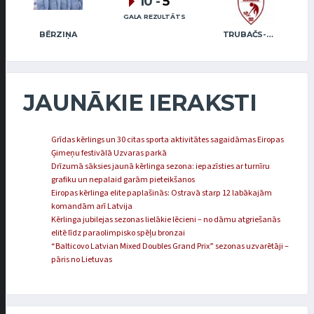
10
-
5
GALA REZULTĀTS
BĒRZIŅA
TRUBAČS-BOGINSKA
JAUNĀKIE IERAKSTI
Grīdas kērlings un 30 citas sporta aktivitātes sagaidāmas Eiropas
Ģimeņu festivālā Uzvaras parkā
Drīzumā sāksies jaunā kērlinga sezona: iepazīsties ar turnīru
grafiku un nepalaid garām pieteikšanos
Eiropas kērlinga elite paplašinās: Ostravā starp 12 labākajām
komandām arī Latvija
Kērlinga jubilejas sezonas lielākie lēcieni – no dāmu atgriešanās
elitē līdz paraolimpisko spēļu bronzai
“Balticovo Latvian Mixed Doubles Grand Prix” sezonas uzvarētāji –
pāris no Lietuvas