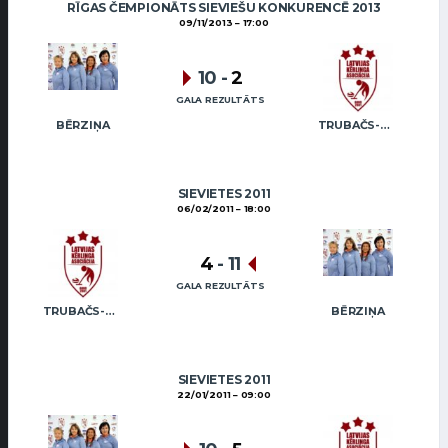
RĪGAS ČEMPIONĀTS SIEVIEŠU KONKURENCĒ 2013
09/11/2013
17:00
10
-
2
GALA REZULTĀTS
BĒRZIŅA
TRUBAČS-BOGINSKA
SIEVIETES 2011
06/02/2011
18:00
4
-
11
GALA REZULTĀTS
TRUBAČS-BOGINSKA
BĒRZIŅA
SIEVIETES 2011
22/01/2011
09:00