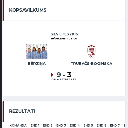
KOPSAVILKUMS
SIEVIETES 2015
18/01/2015
08:00
BĒRZIŅA
TRUBAČS-BOGINSKA
9
-
3
GALA REZULTĀTS
REZULTĀTI
KOMANDA
END 1
END 2
END 3
END 4
END 5
END 6
END 7
SC