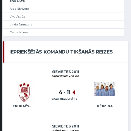
SASTĀVS
Aiga Skrīvere
Līva Astiča
Linda Jaunzare
Daina Krieva
IEPRIEKŠĒJĀS KOMANDU TIKŠANĀS REIZES
SIEVIETES 2011
06/02/2011
18:00
4
-
11
GALA REZULTĀTS
TRUBAČS-BOGINSKA
BĒRZIŅA
SIEVIETES 2011
22/01/2011
09:00