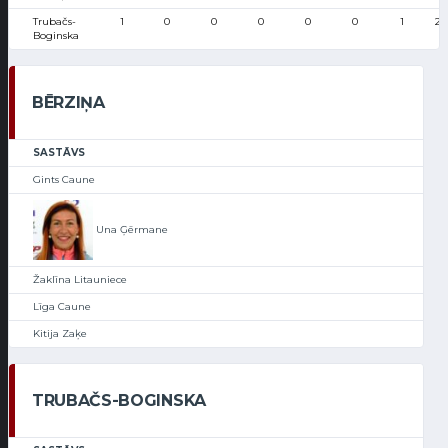
Trubačs-
1
0
0
0
0
0
1
26
Boginska
BĒRZIŅA
SASTĀVS
Gints Caune
Una Ģērmane
Žaklīna Litauniece
Līga Caune
Kitija Zaķe
TRUBAČS-BOGINSKA