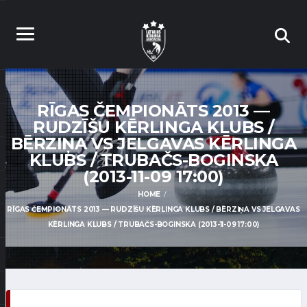
RĪGAS ČEMPIONĀTS 2013 —
RUDZĪŠU KĒRLINGA KLUBS /
BĒRZIŅA VS JELGAVAS KĒRLINGA
KLUBS / TRUBAČS-BOGINSKA
(2013-11-09 17:00)
HOME
RĪGAS ČEMPIONĀTS 2013 — RUDZĪŠU KĒRLINGA KLUBS / BĒRZIŅA VS JELGAVAS
KĒRLINGA KLUBS / TRUBAČS-BOGINSKA (2013-11-09 17:00)