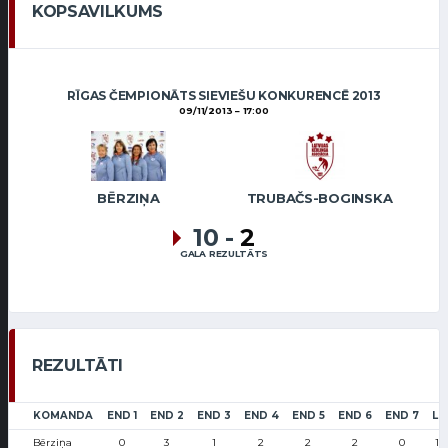
KOPSAVILKUMS
RĪGAS ČEMPIONĀTS SIEVIEŠU KONKURENCĒ 2013
09/11/2013
17:00
BĒRZIŅA
TRUBAČS-BOGINSKA
10
-
2
GALA REZULTĀTS
REZULTĀTI
KOMANDA
END 1
END 2
END 3
END 4
END 5
END 6
END 7
LS
Bērziņa
0
3
1
2
2
2
0
10