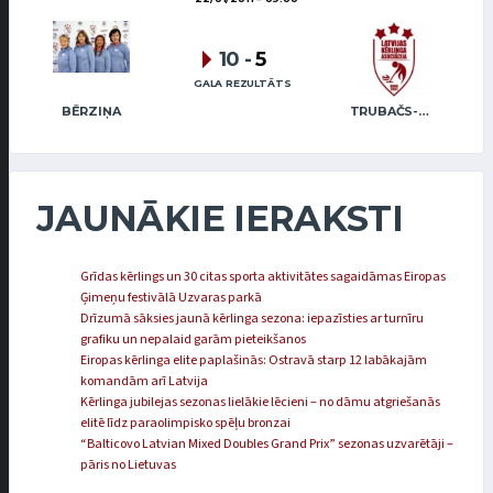
10
-
5
GALA REZULTĀTS
BĒRZIŅA
TRUBAČS-BOGINSKA
JAUNĀKIE IERAKSTI
Grīdas kērlings un 30 citas sporta aktivitātes sagaidāmas Eiropas
Ģimeņu festivālā Uzvaras parkā
Drīzumā sāksies jaunā kērlinga sezona: iepazīsties ar turnīru
grafiku un nepalaid garām pieteikšanos
Eiropas kērlinga elite paplašinās: Ostravā starp 12 labākajām
komandām arī Latvija
Kērlinga jubilejas sezonas lielākie lēcieni – no dāmu atgriešanās
elitē līdz paraolimpisko spēļu bronzai
“Balticovo Latvian Mixed Doubles Grand Prix” sezonas uzvarētāji –
pāris no Lietuvas