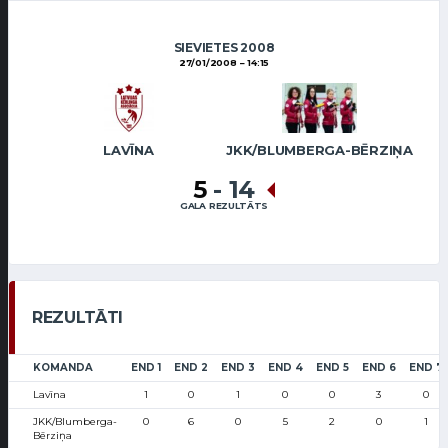
SIEVIETES 2008
27/01/2008
14:15
LAVĪNA
JKK/BLUMBERGA-BĒRZIŅA
5
-
14
GALA REZULTĀTS
REZULTĀTI
KOMANDA
END 1
END 2
END 3
END 4
END 5
END 6
END 7
Lavīna
1
0
1
0
0
3
0
JKK/Blumberga-
0
6
0
5
2
0
1
Bērziņa