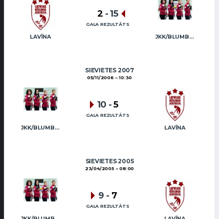
2
-
15
GALA REZULTĀTS
LAVĪNA
JKK/BLUMBERGA-BĒRZIŅA
SIEVIETES 2007
05/11/2006
10:30
10
-
5
GALA REZULTĀTS
JKK/BLUMBERGA-BĒRZIŅA
LAVĪNA
SIEVIETES 2005
23/04/2005
08:00
9
-
7
GALA REZULTĀTS
JKK/BLUMBERGA-BĒRZIŅA
LAVĪNA