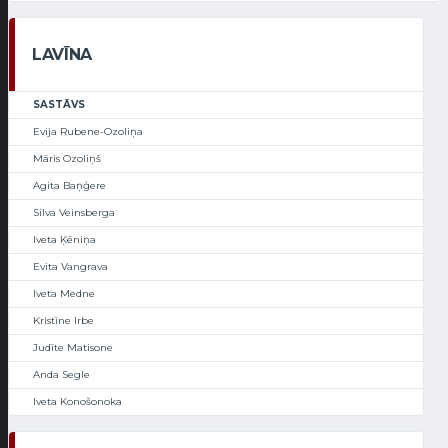
LAVĪNA
SASTĀVS
Evija Rubene-Ozoliņa
Māris Ozoliņš
Agita Baņģere
Silva Veinsberga
Iveta Ķēniņa
Evita Vangrava
Iveta Medne
Kristīne Irbe
Judīte Matisone
Anda Segle
Iveta Konošonoka