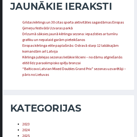
JAUNĀKIE IERAKSTI
Grīdas kērlings un 30 citas sporta aktivitātes sagaidāmas Eiropas
Ģimeņu festivālā Uzvaras parkā
Drīzumā sāksies jaunā kērlinga sezona: iepazīsties ar turnīru
grafiku un nepalaid garām pieteikšanos
Eiropas kērlinga elite paplašinās: Ostravā starp 12 labākajām
komandām arī Latvija
Kērlinga jubilejas sezonas lielākie lēcieni – no dāmu atgriešanās
elitē līdz paraolimpisko spēļu bronzai
“Balticovo Latvian Mixed Doubles Grand Prix” sezonas uzvarētāji –
pāris no Lietuvas
KATEGORIJAS
2023
2024
2025