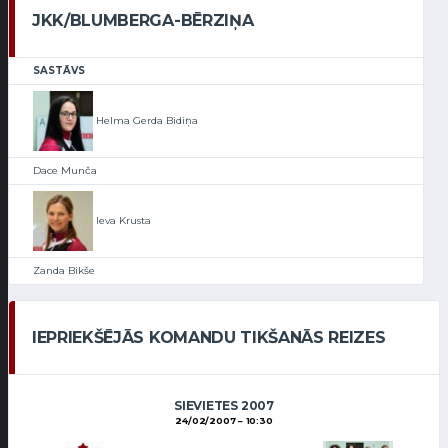
JKK/BLUMBERGA-BĒRZIŅA
SASTĀVS
Helma Gerda Bidiņa
Dace Munča
Ieva Krusta
Zanda Bikše
IEPRIEKŠĒJĀS KOMANDU TIKŠANĀS REIZES
SIEVIETES 2007
24/02/2007
10:30