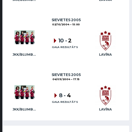
SIEVIETES 2005
02/10/2004
15:00
10
-
2
GALA REZULTĀTS
JKK/BLUMBERGA-BĒRZIŅA
LAVĪNA
SIEVIETES 2005
04/09/2004
17:15
8
-
4
GALA REZULTĀTS
JKK/BLUMBERGA-BĒRZIŅA
LAVĪNA