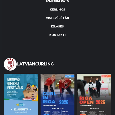
IZMĒĢINI PATS
KĒRLINGS
VISI SPĒLĒTĀJI
IZLASES
KONTAKTI
LATVIANCURLING