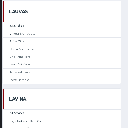
LAUVAS
SASTĀVS
Vineta Ērentraute
Anita Zīda
Diāna Andersone
Una Mihailova
Ilona Ratniece
Jānis Ratnieks
Inese Bernere
LAVĪNA
SASTĀVS
Evija Rubene-Ozoliņa