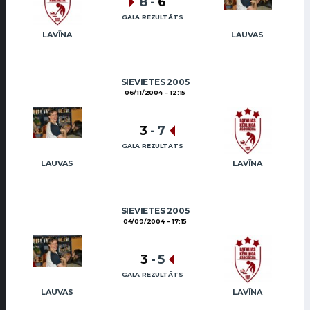
8
-
6
GALA REZULTĀTS
LAVĪNA
LAUVAS
SIEVIETES 2005
06/11/2004
12:15
3
-
7
GALA REZULTĀTS
LAUVAS
LAVĪNA
SIEVIETES 2005
04/09/2004
17:15
3
-
5
GALA REZULTĀTS
LAUVAS
LAVĪNA