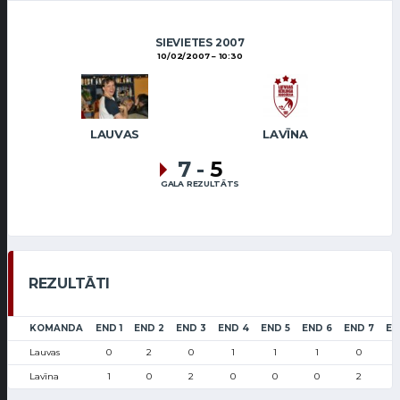
SIEVIETES 2007
10/02/2007
10:30
LAUVAS
LAVĪNA
7
-
5
GALA REZULTĀTS
REZULTĀTI
KOMANDA
END 1
END 2
END 3
END 4
END 5
END 6
END 7
EN
Lauvas
0
2
0
1
1
1
0
Lavīna
1
0
2
0
0
0
2