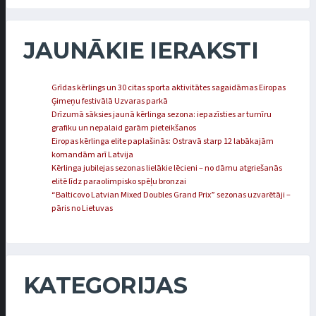
JAUNĀKIE IERAKSTI
Grīdas kērlings un 30 citas sporta aktivitātes sagaidāmas Eiropas
Ģimeņu festivālā Uzvaras parkā
Drīzumā sāksies jaunā kērlinga sezona: iepazīsties ar turnīru
grafiku un nepalaid garām pieteikšanos
Eiropas kērlinga elite paplašinās: Ostravā starp 12 labākajām
komandām arī Latvija
Kērlinga jubilejas sezonas lielākie lēcieni – no dāmu atgriešanās
elitē līdz paraolimpisko spēļu bronzai
“Balticovo Latvian Mixed Doubles Grand Prix” sezonas uzvarētāji –
pāris no Lietuvas
KATEGORIJAS