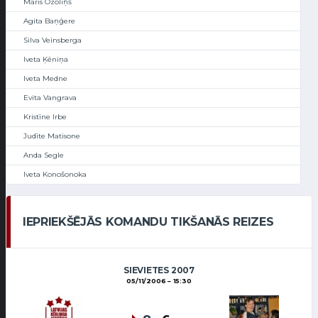
Māris Ozoliņš
Agita Baņģere
Silva Veinsberga
Iveta Ķēniņa
Iveta Medne
Evita Vangrava
Kristīne Irbe
Judīte Matisone
Anda Segle
Iveta Konošonoka
IEPRIEKŠĒJĀS KOMANDU TIKŠANĀS REIZES
SIEVIETES 2007
05/11/2006
15:30