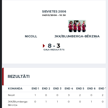
SIEVIETES 2006
04/03/2006
10:30
NICOLL
JKK/BLUMBERGA-BĒRZIŅA
8
-
3
GALA REZULTĀTS
REZULTĀTI
KOMANDA
END 1
END 2
END 3
END 4
END 5
END 6
END 7
Nicoll
1
0
0
3
2
0
2
JKK/Blumberga-
0
1
1
0
0
1
0
Bērziņa