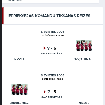
Zanda Bikše
IEPRIEKŠĒJĀS KOMANDU TIKŠANĀS REIZES
SIEVIETES 2006
29/01/2006
15:30
7
-
6
GALA REZULTĀTS
NICOLL
JKK/BLUMBERGA-BĒRZIŅA
SIEVIETES 2006
06/11/2005
15:30
7
-
5
GALA REZULTĀTS
JKK/BLUMBERGA-BĒRZIŅA
NICOLL