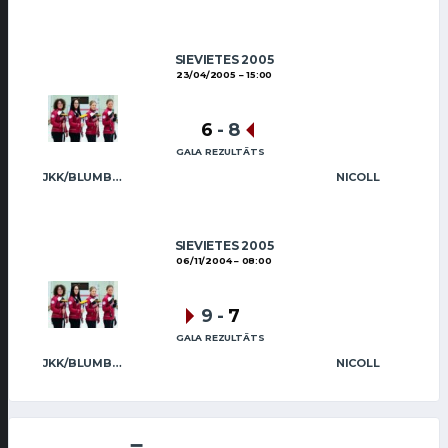
SIEVIETES 2005
23/04/2005
15:00
6
-
8
GALA REZULTĀTS
JKK/BLUMBERGA-BĒRZIŅA
NICOLL
SIEVIETES 2005
06/11/2004
08:00
9
-
7
GALA REZULTĀTS
JKK/BLUMBERGA-BĒRZIŅA
NICOLL