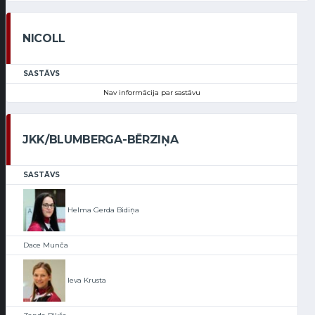
NICOLL
SASTĀVS
Nav informācija par sastāvu
JKK/BLUMBERGA-BĒRZIŅA
SASTĀVS
Helma Gerda Bidiņa
Dace Munča
Ieva Krusta