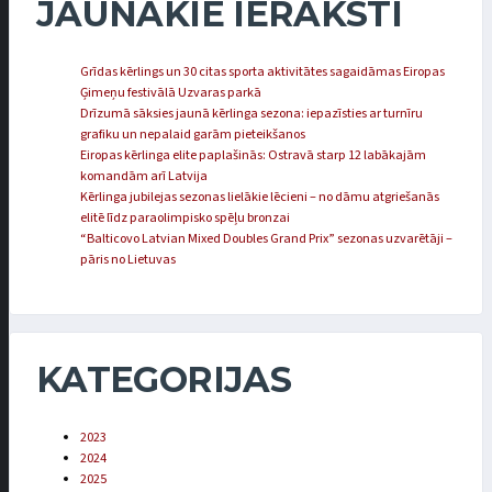
JAUNĀKIE IERAKSTI
Grīdas kērlings un 30 citas sporta aktivitātes sagaidāmas Eiropas
Ģimeņu festivālā Uzvaras parkā
Drīzumā sāksies jaunā kērlinga sezona: iepazīsties ar turnīru
grafiku un nepalaid garām pieteikšanos
Eiropas kērlinga elite paplašinās: Ostravā starp 12 labākajām
komandām arī Latvija
Kērlinga jubilejas sezonas lielākie lēcieni – no dāmu atgriešanās
elitē līdz paraolimpisko spēļu bronzai
“Balticovo Latvian Mixed Doubles Grand Prix” sezonas uzvarētāji –
pāris no Lietuvas
KATEGORIJAS
2023
2024
2025