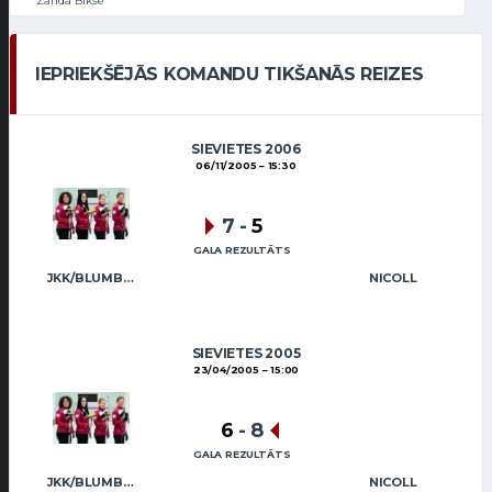
Zanda Bikše
IEPRIEKŠĒJĀS KOMANDU TIKŠANĀS REIZES
SIEVIETES 2006
06/11/2005
15:30
7
-
5
GALA REZULTĀTS
JKK/BLUMBERGA-BĒRZIŅA
NICOLL
SIEVIETES 2005
23/04/2005
15:00
6
-
8
GALA REZULTĀTS
JKK/BLUMBERGA-BĒRZIŅA
NICOLL