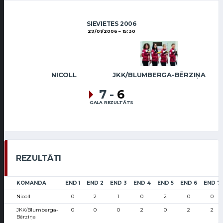
SIEVIETES 2006
29/01/2006
15:30
NICOLL
JKK/BLUMBERGA-BĒRZIŅA
7
-
6
GALA REZULTĀTS
REZULTĀTI
KOMANDA
END 1
END 2
END 3
END 4
END 5
END 6
END 7
Nicoll
0
2
1
0
2
0
0
JKK/Blumberga-
0
0
0
2
0
2
2
Bērziņa