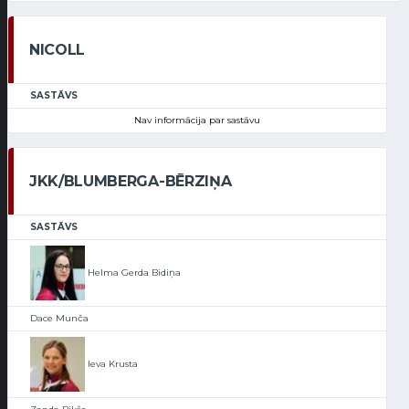
NICOLL
SASTĀVS
Nav informācija par sastāvu
JKK/BLUMBERGA-BĒRZIŅA
SASTĀVS
Helma Gerda Bidiņa
Dace Munča
Ieva Krusta