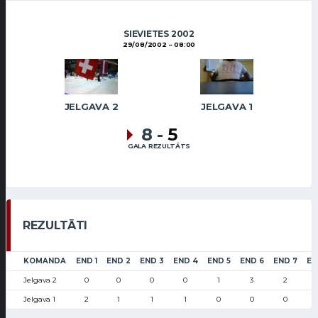
SIEVIETES 2002
29/08/2002
08:00
JELGAVA 2
JELGAVA 1
8
-
5
GALA REZULTĀTS
REZULTĀTI
KOMANDA
END 1
END 2
END 3
END 4
END 5
END 6
END 7
EN
Jelgava 2
0
0
0
0
1
3
2
Jelgava 1
2
1
1
1
0
0
0