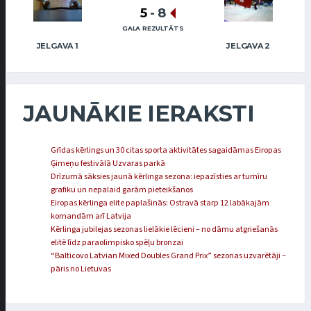
5
-
8
GALA REZULTĀTS
JELGAVA 1
JELGAVA 2
JAUNĀKIE IERAKSTI
Grīdas kērlings un 30 citas sporta aktivitātes sagaidāmas Eiropas
Ģimeņu festivālā Uzvaras parkā
Drīzumā sāksies jaunā kērlinga sezona: iepazīsties ar turnīru
grafiku un nepalaid garām pieteikšanos
Eiropas kērlinga elite paplašinās: Ostravā starp 12 labākajām
komandām arī Latvija
Kērlinga jubilejas sezonas lielākie lēcieni – no dāmu atgriešanās
elitē līdz paraolimpisko spēļu bronzai
“Balticovo Latvian Mixed Doubles Grand Prix” sezonas uzvarētāji –
pāris no Lietuvas