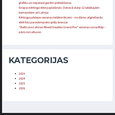
grafiku un nepalaid garām pieteikšanos
Eiropas kērlinga elite paplašinās: Ostravā starp 12 labākajām
komandām arī Latvija
Kērlinga jubilejas sezonas lielākie lēcieni – no dāmu atgriešanās
elitē līdz paraolimpisko spēļu bronzai
“Balticovo Latvian Mixed Doubles Grand Prix” sezonas uzvarētāji –
pāris no Lietuvas
KATEGORIJAS
2023
2024
2025
2026