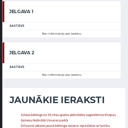
JELGAVA 1
SASTĀVS
Nav informācija par sastāvu
JELGAVA 2
SASTĀVS
Nav informācija par sastāvu
JAUNĀKIE IERAKSTI
Grīdas kērlings un 30 citas sporta aktivitātes sagaidāmas Eiropas
Ģimeņu festivālā Uzvaras parkā
Drīzumā sāksies jaunā kērlinga sezona: iepazīsties ar turnīru