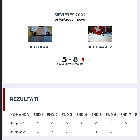
SIEVIETES 2002
05/05/2002
10:00
JELGAVA 1
JELGAVA 2
5
-
8
GALA REZULTĀTS
REZULTĀTI
KOMANDA
END 1
END 2
END 3
END 4
END 5
END 6
END 7
EN
Jelgava 1
2
0
0
2
0
1
0
Jelgava 2
0
2
2
0
1
0
1