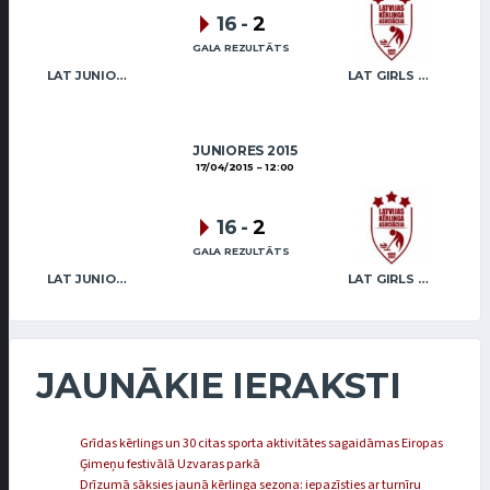
16
-
2
GALA REZULTĀTS
LAT JUNIOR GIRLS
LAT GIRLS VENTSPILS 2
JUNIORES 2015
17/04/2015
12:00
16
-
2
GALA REZULTĀTS
LAT JUNIOR GIRLS
LAT GIRLS VENTSPILS 2
JAUNĀKIE IERAKSTI
Grīdas kērlings un 30 citas sporta aktivitātes sagaidāmas Eiropas
Ģimeņu festivālā Uzvaras parkā
Drīzumā sāksies jaunā kērlinga sezona: iepazīsties ar turnīru