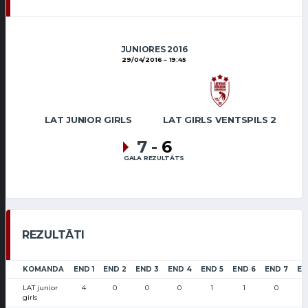
JUNIORES 2016
29/04/2016
19:45
LAT JUNIOR GIRLS
LAT GIRLS VENTSPILS 2
7
-
6
GALA REZULTĀTS
REZULTĀTI
KOMANDA
END 1
END 2
END 3
END 4
END 5
END 6
END 7
EN
LAT junior
4
0
0
0
1
1
0
girls