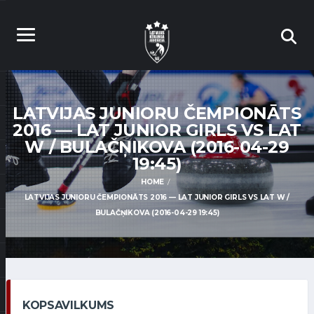
LATVIJAS JUNIORU ČEMPIONĀTS
2016 — LAT JUNIOR GIRLS VS LAT
W / BULAČŅIKOVA (2016-04-29
19:45)
HOME
LATVIJAS JUNIORU ČEMPIONĀTS 2016 — LAT JUNIOR GIRLS VS LAT W /
BULAČŅIKOVA (2016-04-29 19:45)
KOPSAVILKUMS