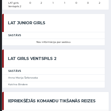
LAT girls
0
2
1
1
0
0
2
Ventspils 2
LAT JUNIOR GIRLS
SASTĀVS
Nav informācija par sastāvu
LAT GIRLS VENTSPILS 2
SASTĀVS
Anna Marija Šefanovska
Katrīna Bindere
IEPRIEKŠĒJĀS KOMANDU TIKŠANĀS REIZES