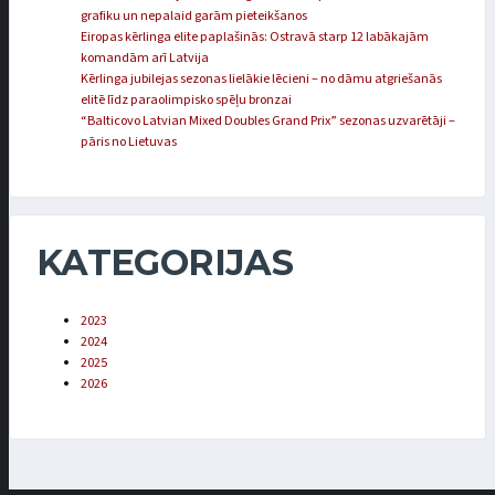
grafiku un nepalaid garām pieteikšanos
Eiropas kērlinga elite paplašinās: Ostravā starp 12 labākajām
komandām arī Latvija
Kērlinga jubilejas sezonas lielākie lēcieni – no dāmu atgriešanās
elitē līdz paraolimpisko spēļu bronzai
“Balticovo Latvian Mixed Doubles Grand Prix” sezonas uzvarētāji –
pāris no Lietuvas
KATEGORIJAS
2023
2024
2025
2026