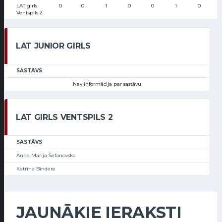
LAT girls
0
0
1
0
0
1
0
Ventspils 2
LAT JUNIOR GIRLS
SASTĀVS
Nav informācija par sastāvu
LAT GIRLS VENTSPILS 2
SASTĀVS
Anna Marija Šefanovska
Katrīna Bindere
JAUNĀKIE IERAKSTI