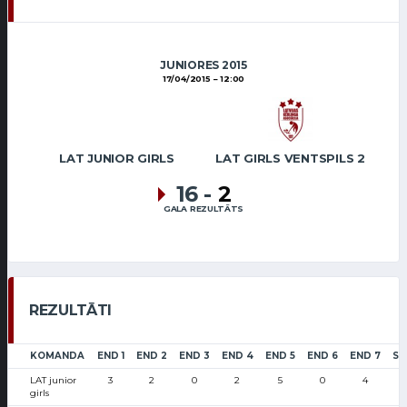
JUNIORES 2015
17/04/2015
12:00
LAT JUNIOR GIRLS
LAT GIRLS VENTSPILS 2
16
-
2
GALA REZULTĀTS
REZULTĀTI
KOMANDA
END 1
END 2
END 3
END 4
END 5
END 6
END 7
SC
LAT junior
3
2
0
2
5
0
4
girls