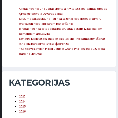
Grīdas kērlings un 30 citas sporta aktivitātes sagaidāmas Eiropas
Ģimeņu festivālā Uzvaras parkā
Drīzumā sāksies jaunā kērlinga sezona: iepazīsties ar turnīru
grafiku un nepalaid garām pieteikšanos
Eiropas kērlinga elite paplašinās: Ostravā starp 12 labākajām
komandām arī Latvija
Kērlinga jubilejas sezonas lielākie lēcieni – no dāmu atgriešanās
elitē līdz paraolimpisko spēļu bronzai
“Balticovo Latvian Mixed Doubles Grand Prix” sezonas uzvarētāji –
pāris no Lietuvas
KATEGORIJAS
2023
2024
2025
2026