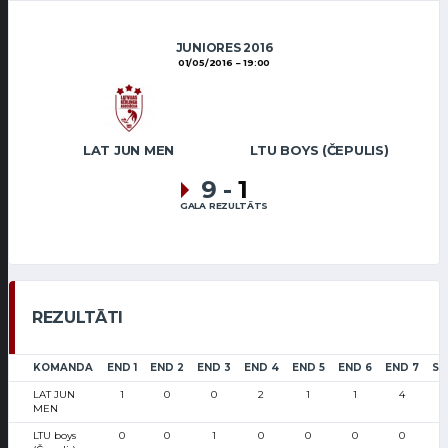
JUNIORES 2016
01/05/2016
19:00
LAT JUN MEN
LTU BOYS (ČEPULIS)
9
-
1
GALA REZULTĀTS
REZULTĀTI
KOMANDA
END 1
END 2
END 3
END 4
END 5
END 6
END 7
SC
LAT JUN
1
0
0
2
1
1
4
MEN
LTU boys
0
0
1
0
0
0
0