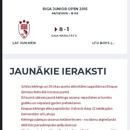
RIGA JUNIOR OPEN 2015
06/12/2015
15:00
8
-
1
GALA REZULTĀTS
LAT JUN MEN
LTU BOYS (ČEPULIS)
JAUNĀKIE IERAKSTI
Grīdas kērlings un 30 citas sporta aktivitātes sagaidāmas Eiropas
Ģimeņu festivālā Uzvaras parkā
Drīzumā sāksies jaunā kērlinga sezona: iepazīsties ar turnīru
grafiku un nepalaid garām pieteikšanos
Eiropas kērlinga elite paplašinās: Ostravā starp 12 labākajām
komandām arī Latvija
Kērlinga jubilejas sezonas lielākie lēcieni – no dāmu atgriešanās
elitē līdz paraolimpisko spēļu bronzai