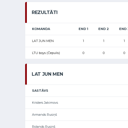
REZULTĀTI
KOMANDA
END 1
END 2
END 
LAT JUN MEN
1
1
1
LTU boys (Čepulis)
0
0
0
LAT JUN MEN
SASTĀVS
Kristers Jakimovs
Armands Rusiņš
Rolands Rusiņš