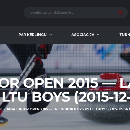
PAR KĒRLINGU
ASOCIĀCIJA
TURN
OR OPEN 2015 — 
LTU BOYS (2015-12-
E
RIGA JUNIOR OPEN 2015 — LAT JUNIOR BOYS VS LTU BOYS (2015-12-06 1