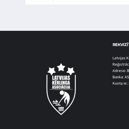
REKVIZĪ
Latvijas K
Reģistrāc
Adrese: B
Banka: A
Konta nr