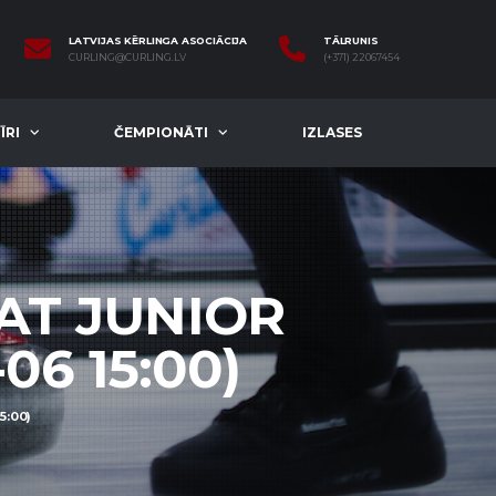
LATVIJAS KĒRLINGA ASOCIĀCIJA
TĀLRUNIS
CURLING@CURLING.LV
(+371) 22067454
ĪRI
ČEMPIONĀTI
IZLASES
LAT JUNIOR
06 15:00)
5:00)