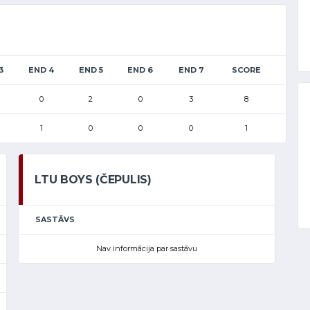
3
END 4
END 5
END 6
END 7
SCORE
0
2
0
3
8
1
0
0
0
1
LTU BOYS (ČEPULIS)
SASTĀVS
Nav informācija par sastāvu