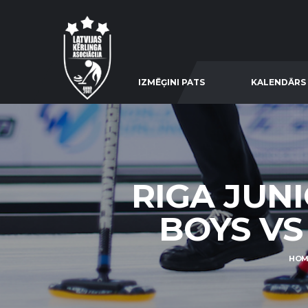
IZMĒĢINI PATS
KALENDĀRS
RIGA JUNI
BOYS VS 
HOM