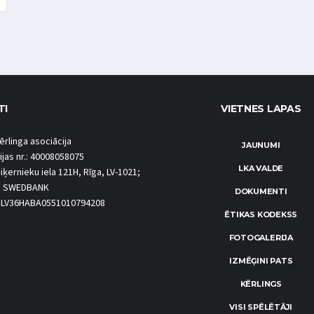
TI
VIETNES LAPAS
ērlinga asociācija
JAUNUMI
ijas nr.: 40008058075
LKA VALDE
iķernieku iela 121H, Rīga, LV-1021;
S SWEDBANK
DOKUMENTI
.: LV36HABA0551010794208
ĒTIKAS KODEKSS
FOTOGALERIJA
IZMĒĢINI PATS
KĒRLINGS
VISI SPĒLĒTĀJI