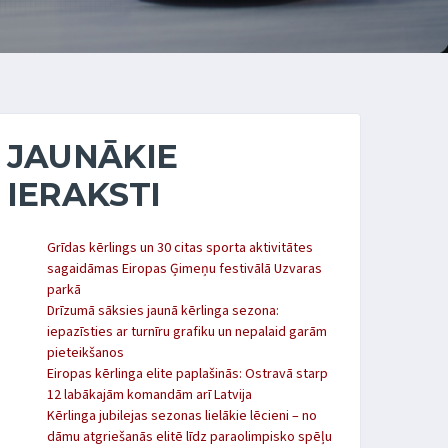
JAUNĀKIE
IERAKSTI
Grīdas kērlings un 30 citas sporta aktivitātes
sagaidāmas Eiropas Ģimeņu festivālā Uzvaras
parkā
Drīzumā sāksies jaunā kērlinga sezona:
iepazīsties ar turnīru grafiku un nepalaid garām
pieteikšanos
Eiropas kērlinga elite paplašinās: Ostravā starp
12 labākajām komandām arī Latvija
Kērlinga jubilejas sezonas lielākie lēcieni – no
dāmu atgriešanās elitē līdz paraolimpisko spēļu