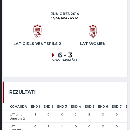
JUNIORES 2014
13/04/2014
09:00
LAT GIRLS VENTSPILS 2
LAT WOMEN
6
-
3
GALA REZULTĀTS
REZULTĀTI
KOMANDA
END 1
END 2
END 3
END 4
END 5
END 6
END 7
EN
LAT girls
1
0
0
2
2
0
0
Ventspils 2
LAT
0
2
1
0
0
0
0