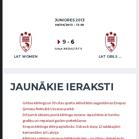
JUNIORES 2013
06/04/2013
13:05
9
-
6
GALA REZULTĀTS
LAT WOMEN
LAT GIRLS VENTSPILS 2
JAUNĀKIE IERAKSTI
Grīdas kērlings un 30 citas sporta aktivitātes sagaidāmas Eiropas
Ģimeņu festivālā Uzvaras parkā
Drīzumā sāksies jaunā kērlinga sezona: iepazīsties ar turnīru
grafiku un nepalaid garām pieteikšanos
Eiropas kērlinga elite paplašinās: Ostravā starp 12 labākajām
komandām arī Latvija
Kērlinga jubilejas sezonas lielākie lēcieni – no dāmu atgriešanās