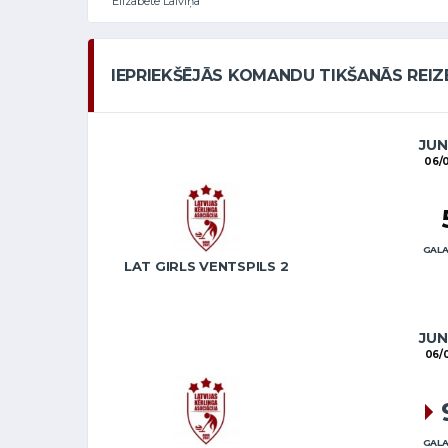
Elizabete Laiviņa
IEPRIEKŠĒJĀS KOMANDU TIKŠANĀS REIZ
JUN
06/
GALA
LAT GIRLS VENTSPILS 2
JUN
06/
GALA