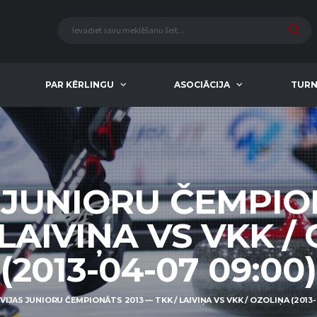
PAR KĒRLINGU
ASOCIĀCIJA
TURN
 JUNIORU ČEMPIO
 LAIVIŅA VS VKK /
(2013-04-07 09:00)
VIJAS JUNIORU ČEMPIONĀTS 2013 — TKK / LAIVIŅA VS VKK / OZOLIŅA (2013-