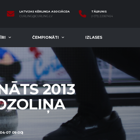
LATVIJAS KĒRLINGA ASOCIĀCIJA
TĀLRUNIS
CURLING@CURLING.LV
(+371) 22067454
ĪRI
ČEMPIONĀTI
IZLASES
NĀTS 2013
 OZOLIŅA
04-07 09:00)