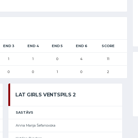
END 3
END 4
END 5
END 6
SCORE
1
1
0
4
11
0
0
1
0
2
LAT GIRLS VENTSPILS 2
SASTĀVS
Anna Marija Šefanovska