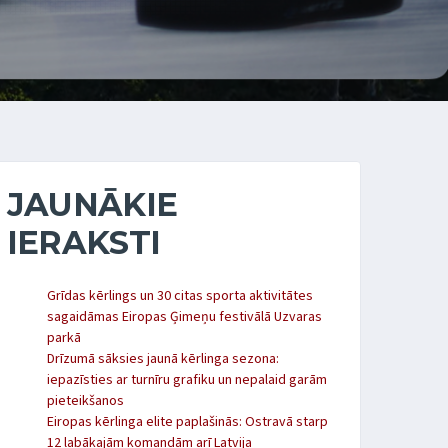
JAUNĀKIE
IERAKSTI
Grīdas kērlings un 30 citas sporta aktivitātes
sagaidāmas Eiropas Ģimeņu festivālā Uzvaras
parkā
Drīzumā sāksies jaunā kērlinga sezona:
iepazīsties ar turnīru grafiku un nepalaid garām
pieteikšanos
Eiropas kērlinga elite paplašinās: Ostravā starp
12 labākajām komandām arī Latvija