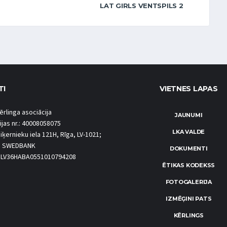
LAT GIRLS VENTSPILS 2
TI
VIETNES LAPAS
ērlinga asociācija
JAUNUMI
ijas nr.: 40008058075
LKA VALDE
iķernieku iela 121H, Rīga, LV-1021;
S SWEDBANK
DOKUMENTI
.: LV36HABA0551010794208
ĒTIKAS KODEKSS
FOTOGALERIJA
IZMĒĢINI PATS
KĒRLINGS