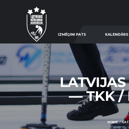
IZMĒĢINI PATS
KALENDĀRS
LATVIJAS
— TKK /
HOME
LAT