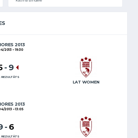
Katrīna Bindere
ES
IORES 2013
04/2013
19:30
5
-
9
 REZULTĀTS
LAT WOMEN
IORES 2013
04/2013
13:05
9
-
6
 REZULTĀTS