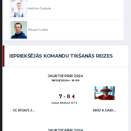
Katrīna Gaidule
Ritvars Gulbis
IEPRIEKŠĒJĀS KOMANDU TIKŠANĀS REIZES
JAUKTIE PĀRI 2024
18/02/2024
10:00
7
-
8
GALA REZULTĀTS
CC RĪGA/S.JESKE A.VEIDEMANIS
KKR/ K.GAIDULE R.R.BUNCIS
JAUKTIE PĀRI 2024