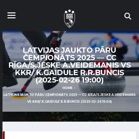
LATVIJAS JAUKTO PĀRU
ČEMPIONĀTS 2025 — CC
RĪGA/S.JESKE A.VEIDEMANIS VS
KKR/ K.GAIDULE R.R.BUNCIS
(2025-02-26 19:00)
HOME
LATVIJAS JAUKTO PĀRU ČEMPIONĀTS 2025 — CC RĪGA/S.JESKE A.VEIDEMANIS
VS KKR/ K.GAIDULE R.R.BUNCIS (2025-02-26 19:00)