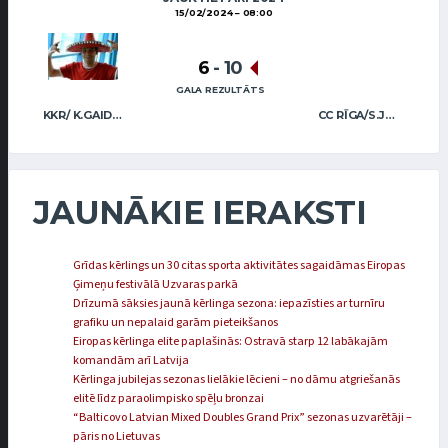
15/02/2024
08:00
6
-
10
GALA REZULTĀTS
KKR/ K.GAIDULE R.R.BUNCIS
CC RĪGA/S.JESKE A.VEIDEMANIS
JAUNĀKIE IERAKSTI
Grīdas kērlings un 30 citas sporta aktivitātes sagaidāmas Eiropas
Ģimeņu festivālā Uzvaras parkā
Drīzumā sāksies jaunā kērlinga sezona: iepazīsties ar turnīru
grafiku un nepalaid garām pieteikšanos
Eiropas kērlinga elite paplašinās: Ostravā starp 12 labākajām
komandām arī Latvija
Kērlinga jubilejas sezonas lielākie lēcieni – no dāmu atgriešanās
elitē līdz paraolimpisko spēļu bronzai
“Balticovo Latvian Mixed Doubles Grand Prix” sezonas uzvarētāji –
pāris no Lietuvas