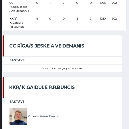
CC
0
1
2
0
0
1996
762
3
Rīga/S.Jeske
A.Veidemanis
KKR/
4
0
0
3
2
1210
302
9
K.Gaidule
R.R.Buncis
CC RĪGA/S.JESKE A.VEIDEMANIS
SASTĀVS
Nav informācija par sastāvu
KKR/ K.GAIDULE R.R.BUNCIS
SASTĀVS
Roberts Reinis Buncis