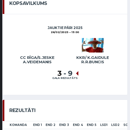
KOPSAVILKUMS
JAUKTIE PĀRI 2025
26/02/2025
19:00
CC RĪGA/S.JESKE
KKR/ K.GAIDULE
A.VEIDEMANIS
R.R.BUNCIS
3
-
9
GALA REZULTĀTS
REZULTĀTI
KOMANDA
END 1
END 2
END 3
END 4
END 5
LSD1
LSD2
SC