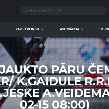
PAR KĒRLINGU
ASOCIĀCIJA
TURN
 JAUKTO PĀRU Č
R/ K.GAIDULE R.R
.JESKE A.VEIDEMA
02-15 08:00)