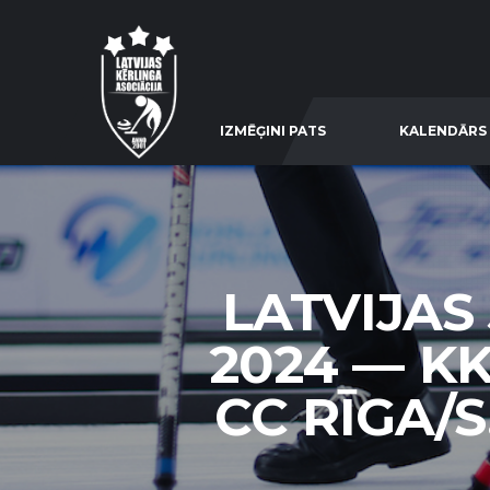
IZMĒĢINI PATS
KALENDĀRS
LATVIJAS
2024 — KK
CC RĪGA/S