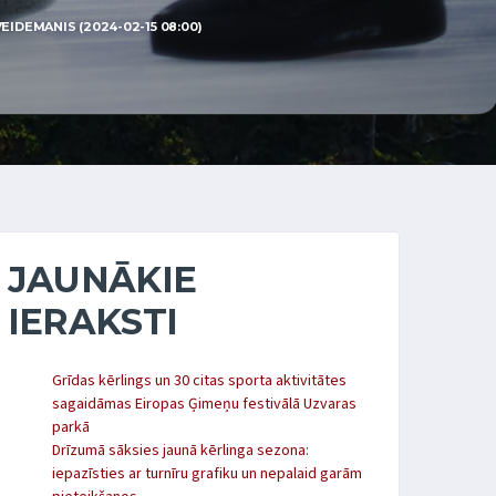
EIDEMANIS (2024-02-15 08:00)
JAUNĀKIE
IERAKSTI
Grīdas kērlings un 30 citas sporta aktivitātes
sagaidāmas Eiropas Ģimeņu festivālā Uzvaras
parkā
Drīzumā sāksies jaunā kērlinga sezona:
iepazīsties ar turnīru grafiku un nepalaid garām