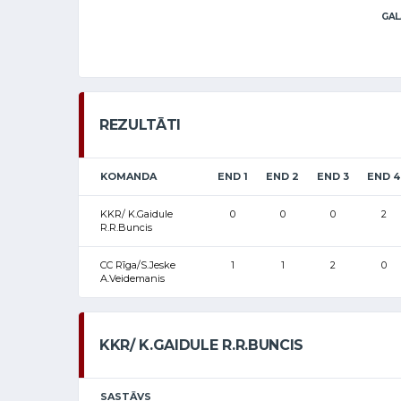
GAL
REZULTĀTI
KOMANDA
END 1
END 2
END 3
END 4
KKR/ K.Gaidule
0
0
0
2
R.R.Buncis
CC Rīga/S.Jeske
1
1
2
0
A.Veidemanis
KKR/ K.GAIDULE R.R.BUNCIS
SASTĀVS