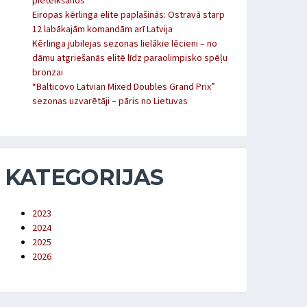
pieteikšanos
Eiropas kērlinga elite paplašinās: Ostravā starp
12 labākajām komandām arī Latvija
Kērlinga jubilejas sezonas lielākie lēcieni – no
dāmu atgriešanās elitē līdz paraolimpisko spēļu
bronzai
“Balticovo Latvian Mixed Doubles Grand Prix”
sezonas uzvarētāji – pāris no Lietuvas
KATEGORIJAS
2023
2024
2025
2026