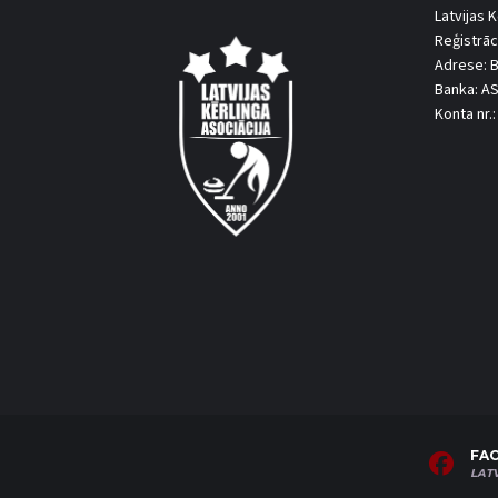
Latvijas K
Reģistrāc
Adrese: B
Banka: A
Konta nr
FA
LAT