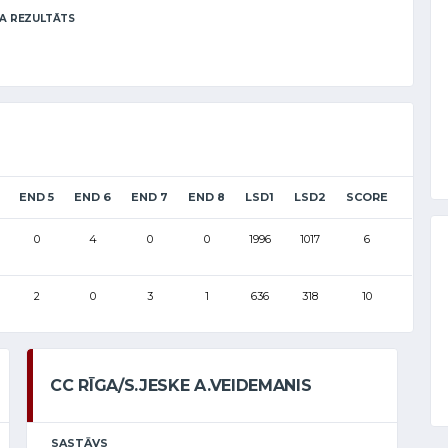
A REZULTĀTS
END 5
END 6
END 7
END 8
LSD1
LSD2
SCORE
0
4
0
0
1996
1017
6
2
0
3
1
636
318
10
CC RĪGA/S.JESKE A.VEIDEMANIS
SASTĀVS