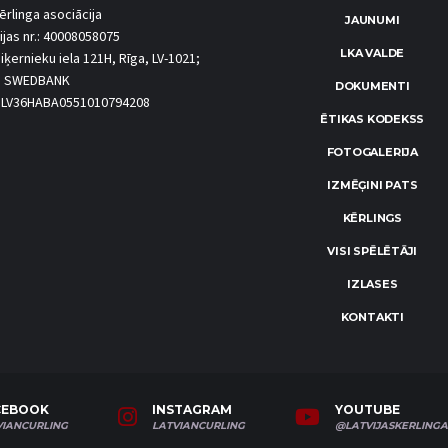
ērlinga asociācija
JAUNUMI
ijas nr.: 40008058075
LKA VALDE
iķernieku iela 121H, Rīga, LV-1021;
S SWEDBANK
DOKUMENTI
.: LV36HABA0551010794208
ĒTIKAS KODEKSS
FOTOGALERIJA
IZMĒĢINI PATS
KĒRLINGS
VISI SPĒLĒTĀJI
IZLASES
KONTAKTI
CEBOOK
INSTAGRAM
YOUTUBE
VIANCURLING
LATVIANCURLING
@LATVIJASKERLINGA