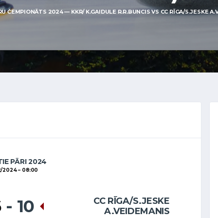
U ČEMPIONĀTS 2024 — KKR/ K.GAIDULE R.R.BUNCIS VS CC RĪGA/S.JESKE A.V
IE PĀRI 2024
2/2024
08:00
CC RĪGA/S.JESKE
6
-
10
A.VEIDEMANIS