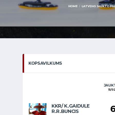
HOME
LATVIJAS JAUKTO PĀR
KOPSAVILKUMS
JAUKT
15/0
KKR/ K.GAIDULE
R.R.BUNCIS