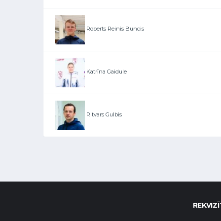
Roberts Reinis Buncis
Katrīna Gaidule
Ritvars Gulbis
REKVIZĪ