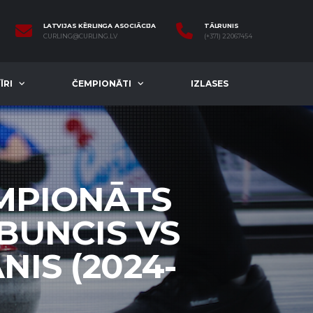
LATVIJAS KĒRLINGA ASOCIĀCIJA
TĀLRUNIS
CURLING@CURLING.LV
(+371) 22067454
ĪRI
ČEMPIONĀTI
IZLASES
EMPIONĀTS
.BUNCIS VS
NIS (2024-