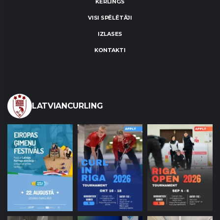
KĒRLINGS
VISI SPĒLĒTĀJI
IZLASES
KONTAKTI
LATVIANCURLING