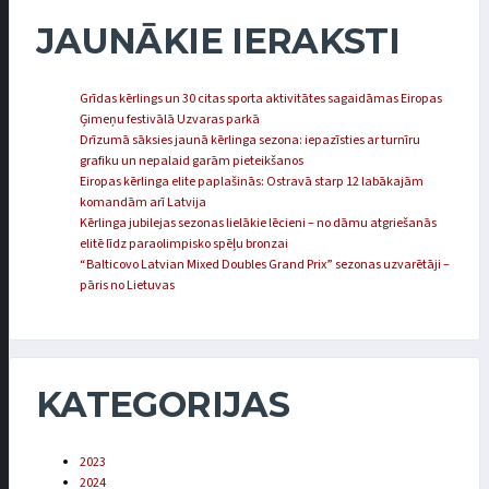
JAUNĀKIE IERAKSTI
Grīdas kērlings un 30 citas sporta aktivitātes sagaidāmas Eiropas
Ģimeņu festivālā Uzvaras parkā
Drīzumā sāksies jaunā kērlinga sezona: iepazīsties ar turnīru
grafiku un nepalaid garām pieteikšanos
Eiropas kērlinga elite paplašinās: Ostravā starp 12 labākajām
komandām arī Latvija
Kērlinga jubilejas sezonas lielākie lēcieni – no dāmu atgriešanās
elitē līdz paraolimpisko spēļu bronzai
“Balticovo Latvian Mixed Doubles Grand Prix” sezonas uzvarētāji –
pāris no Lietuvas
KATEGORIJAS
2023
2024