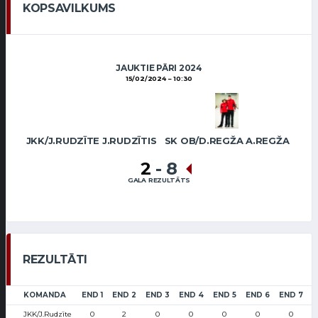
KOPSAVILKUMS
JAUKTIE PĀRI 2024
15/02/2024
10:30
JKK/J.RUDZĪTE J.RUDZĪTIS
SK OB/D.REGŽA A.REGŽA
2
-
8
GALA REZULTĀTS
REZULTĀTI
KOMANDA
END 1
END 2
END 3
END 4
END 5
END 6
END 7
L
JKK/J.Rudzīte
0
2
0
0
0
0
0