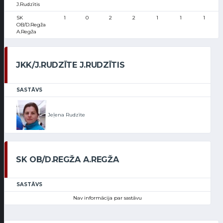
J.Rudzītis
SK
1
0
2
2
1
1
1
OB/D.Regža
A.Regža
JKK/J.RUDZĪTE J.RUDZĪTIS
SASTĀVS
Jeļena Rudzīte
SK OB/D.REGŽA A.REGŽA
SASTĀVS
Nav informācija par sastāvu