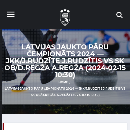
LATVIJAS JAUKTO PĀRU
ČEMPIONĀTS 2024 —
JKK/J.RUDZĪTE J.RUDZĪTIS VS SK
OB/D.REGŽA A.REGŽA (2024-02-15
10:30)
HOME
LATVIJAS JAUKTO PĀRU ČEMPIONĀTS 2024 — JKK/J.RUDZĪTE J.RUDZĪTIS VS
SK OB/D.REGŽA A.REGŽA (2024-02-15 10:30)