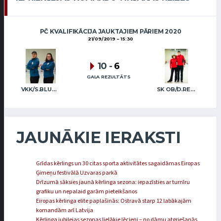
PČ KVALIFIKĀCIJA JAUKTAJIEM PĀRIEM 2020
21/09/2019
15:30
10
-
6
GALA REZULTĀTS
VKK/S.BLUMBERGA A.M.BRIEŽKALNS
SK OB/D.REGŽA A.REGŽA
JAUNĀKIE IERAKSTI
Grīdas kērlings un 30 citas sporta aktivitātes sagaidāmas Eiropas
Ģimeņu festivālā Uzvaras parkā
Drīzumā sāksies jaunā kērlinga sezona: iepazīsties ar turnīru
grafiku un nepalaid garām pieteikšanos
Eiropas kērlinga elite paplašinās: Ostravā starp 12 labākajām
komandām arī Latvija
Kērlinga jubilejas sezonas lielākie lēcieni – no dāmu atgriešanās