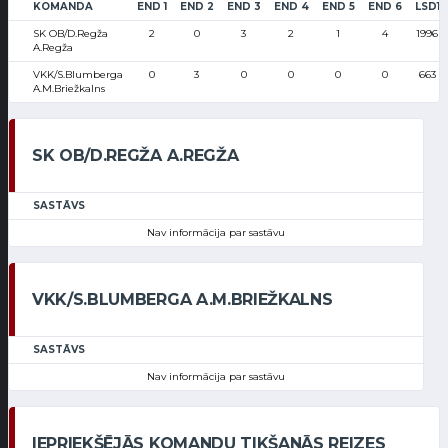
KOMANDA
END 1
END 2
END 3
END 4
END 5
END 6
LSD1
SK OB/D.Regža
2
0
3
2
1
4
1996
A.Regža
VKK/S.Blumberga
0
3
0
0
0
0
663
A.M.Briežkalns
SK OB/D.REGŽA A.REGŽA
SASTĀVS
Nav informācija par sastāvu
VKK/S.BLUMBERGA A.M.BRIEŽKALNS
SASTĀVS
Nav informācija par sastāvu
IEPRIEKŠĒJĀS KOMANDU TIKŠANĀS REIZES