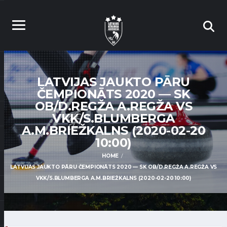
LATVIJAS JAUKTO PĀRU
ČEMPIONĀTS 2020 — SK
OB/D.REGŽA A.REGŽA VS
VKK/S.BLUMBERGA
A.M.BRIEŽKALNS (2020-02-20
10:00)
HOME
LATVIJAS JAUKTO PĀRU ČEMPIONĀTS 2020 — SK OB/D.REGŽA A.REGŽA VS
VKK/S.BLUMBERGA A.M.BRIEŽKALNS (2020-02-20 10:00)