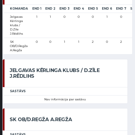
KOMANDA
END 1
END 2
END 3
END 4
END 5
END 6
END 7
SC
Jelgavas
1
1
0
0
0
1
0
Kērlinga
klubs /
D.Zīle
J.Rēdlihs
SK
0
0
1
1
2
0
2
OB/D.Regža
A.Regža
JELGAVAS KĒRLINGA KLUBS / D.ZĪLE
J.RĒDLIHS
SASTĀVS
Nav informācija par sastāvu
SK OB/D.REGŽA A.REGŽA
SASTĀVS