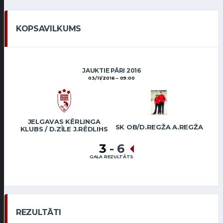
KOPSAVILKUMS
JAUKTIE PĀRI 2016
03/11/2016
09:00
JELGAVAS KĒRLINGA
SK OB/D.REGŽA A.REGŽA
KLUBS / D.ZĪLE J.RĒDLIHS
3
-
6
GALA REZULTĀTS
REZULTĀTI