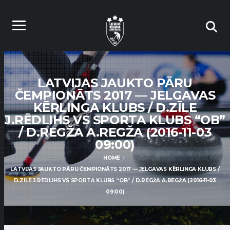
LATVIJAS JAUKTO PĀRU
ČEMPIONĀTS 2017 — JELGAVAS
KĒRLINGA KLUBS / D.ZĪLE
J.RĒDLIHS VS SPORTA KLUBS “OB”
/ D.REGŽA A.REGŽA (2016-11-03
09:00)
HOME
LATVIJAS JAUKTO PĀRU ČEMPIONĀTS 2017 — JELGAVAS KĒRLINGA KLUBS /
D.ZĪLE J.RĒDLIHS VS SPORTA KLUBS “OB” / D.REGŽA A.REGŽA (2016-11-03
09:00)