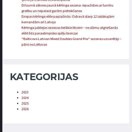
Drīzumā sāksies jaunā kērlinga sezona: iepazīsties ar turnīru
grafiku un nepalaid garām pieteikšanos
Eiropas kērlinga elite paplašinās: Ostravā starp 12 labākajām
komandām arī Latvija
Kērlinga jubilejas sezonas lielākie lēcieni – no dāmu atgriešanās
elitē līdz paraolimpisko spēļu bronzai
“Balticovo Latvian Mixed Doubles Grand Prix” sezonas uzvarētāji –
pāris no Lietuvas
KATEGORIJAS
2023
2024
2025
2026