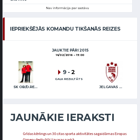
Nav informācija par sastāvu
IEPRIEKŠĒJĀS KOMANDU TIKŠANĀS REIZES
JAUKTIE PĀRI 2015
14/02/2016
19:00
9
-
2
GALA REZULTĀTS
SK OB/D.REGŽA A.REGŽA
JELGAVAS KĒRLINGA KLUBS / D.ZĪLE J.RĒDLIHS
JAUNĀKIE IERAKSTI
Grīdas kērlings un 30 citas sporta aktivitātes sagaidāmas Eiropas
Ģimeņu festivālā Uzvaras parkā