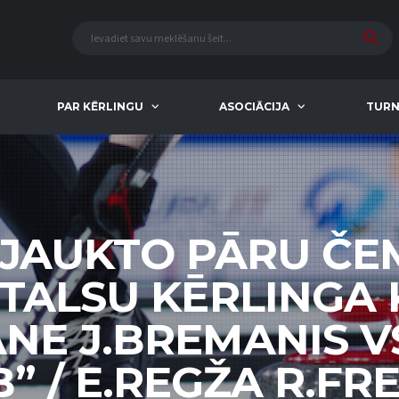
PAR KĒRLINGU
ASOCIĀCIJA
TURN
 JAUKTO PĀRU Č
 TALSU KĒRLINGA 
NE J.BREMANIS V
” / E.REGŽA R.F