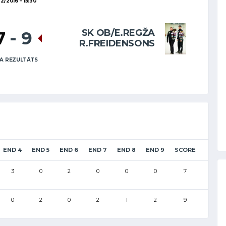
02/2016
15:30
SK OB/E.REGŽA
7
-
9
R.FREIDENSONS
A REZULTĀTS
END 4
END 5
END 6
END 7
END 8
END 9
SCORE
3
0
2
0
0
0
7
0
2
0
2
1
2
9