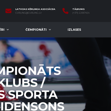
LATVIJAS KĒRLINGA ASOCIĀCIJA
TĀLRUNIS
CURLING@CURLING.LV
(+371) 22067454
ĪRI
ČEMPIONĀTI
IZLASES
EMPIONĀTS
KLUBS /
S SPORTA
REIDENSONS