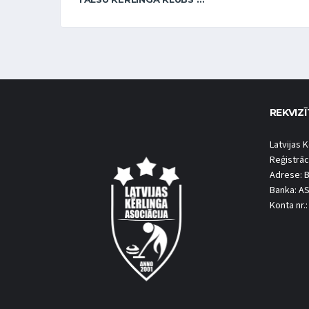
REKVIZĪ
Latvijas K
Reģistrāc
Adrese: B
Banka: A
Konta nr