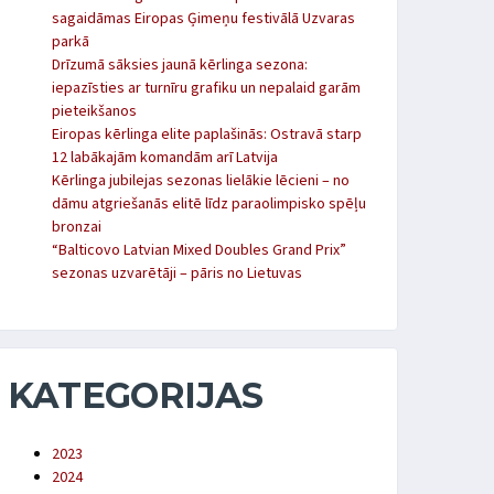
sagaidāmas Eiropas Ģimeņu festivālā Uzvaras
parkā
Drīzumā sāksies jaunā kērlinga sezona:
iepazīsties ar turnīru grafiku un nepalaid garām
pieteikšanos
Eiropas kērlinga elite paplašinās: Ostravā starp
12 labākajām komandām arī Latvija
Kērlinga jubilejas sezonas lielākie lēcieni – no
dāmu atgriešanās elitē līdz paraolimpisko spēļu
bronzai
“Balticovo Latvian Mixed Doubles Grand Prix”
sezonas uzvarētāji – pāris no Lietuvas
KATEGORIJAS
2023
2024