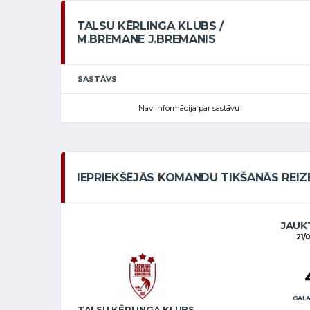
TALSU KĒRLINGA KLUBS /
M.BREMANE J.BREMANIS
SASTĀVS
Nav informācija par sastāvu
IEPRIEKŠĒJĀS KOMANDU TIKŠANĀS REIZ
JAUKT
21/
GALA
TALSU KĒRLINGA KLUBS / M.BREMANE J.BREMANIS