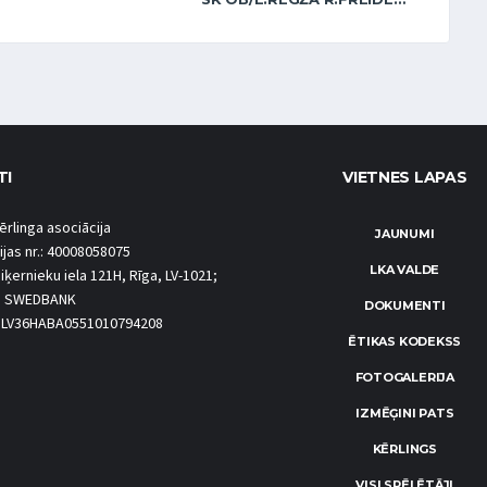
TI
VIETNES LAPAS
ērlinga asociācija
JAUNUMI
ijas nr.: 40008058075
LKA VALDE
iķernieku iela 121H, Rīga, LV-1021;
S SWEDBANK
DOKUMENTI
.: LV36HABA0551010794208
ĒTIKAS KODEKSS
FOTOGALERIJA
IZMĒĢINI PATS
KĒRLINGS
VISI SPĒLĒTĀJI