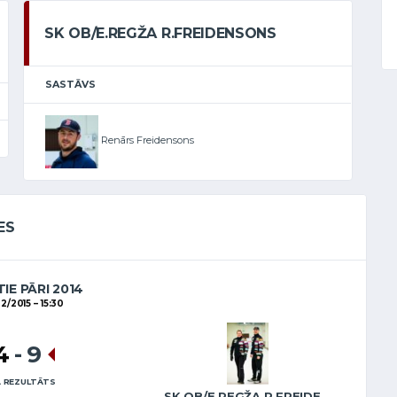
SK OB/E.REGŽA R.FREIDENSONS
SASTĀVS
Renārs Freidensons
ES
IE PĀRI 2014
02/2015
15:30
4
-
9
 REZULTĀTS
SK OB/E.REGŽA R.FREIDENSONS