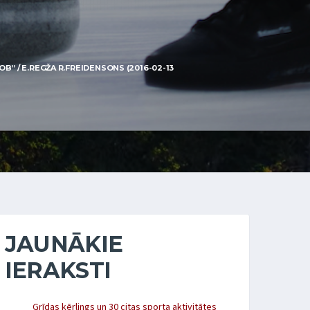
” / E.REGŽA R.FREIDENSONS (2016-02-13
JAUNĀKIE
IERAKSTI
Grīdas kērlings un 30 citas sporta aktivitātes