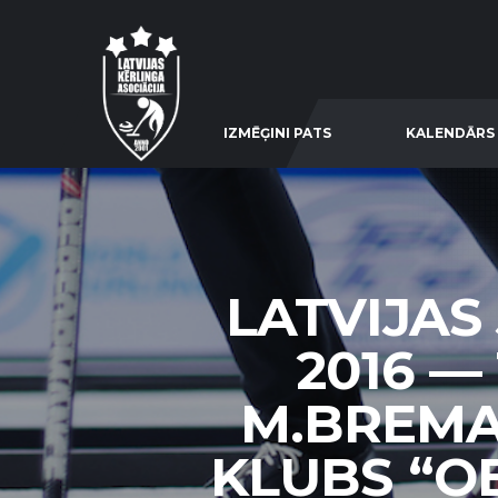
IZMĒĢINI PATS
KALENDĀRS
LATVIJAS
2016 —
M.BREMA
KLUBS “OB