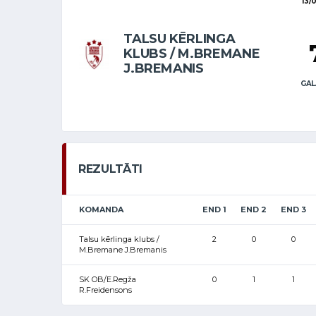
13/
TALSU KĒRLINGA
KLUBS / M.BREMANE
J.BREMANIS
GAL
REZULTĀTI
KOMANDA
END 1
END 2
END 3
Talsu kērlinga klubs /
2
0
0
M.Bremane J.Bremanis
SK OB/E.Regža
0
1
1
R.Freidensons