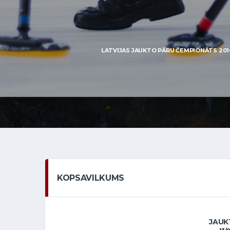
LATVIJAS JAUKTO PĀRU ČEMPIONĀTS 2016
KOPSAVILKUMS
JAUKT