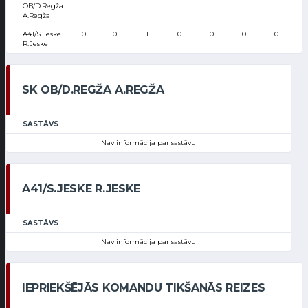
OB/D.Regža
A.Regža
A41/S.Jeske
0
0
1
0
0
0
0
R.Jeske
SK OB/D.REGŽA A.REGŽA
SASTĀVS
Nav informācija par sastāvu
A41/S.JESKE R.JESKE
SASTĀVS
Nav informācija par sastāvu
IEPRIEKŠĒJĀS KOMANDU TIKŠANĀS REIZES