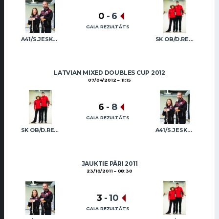
0
-
6
GALA REZULTĀTS
A41/S.JESKE R.JESKE
SK OB/D.REGŽA A.REGŽA
LATVIAN MIXED DOUBLES CUP 2012
07/04/2012
11:15
6
-
8
GALA REZULTĀTS
SK OB/D.REGŽA A.REGŽA
A41/S.JESKE R.JESKE
JAUKTIE PĀRI 2011
23/10/2011
08:30
3
-
10
GALA REZULTĀTS