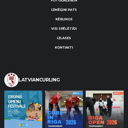
FOTOGALERIJA
IZMĒĢINI PATS
KĒRLINGS
VISI SPĒLĒTĀJI
IZLASES
KONTAKTI
LATVIANCURLING