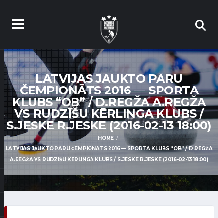
LATVIJAS JAUKTO PĀRU
ČEMPIONĀTS 2016 — SPORTA
KLUBS “OB” / D.REGŽA A.REGŽA
VS RUDZĪŠU KĒRLINGA KLUBS /
S.JESKE R.JESKE (2016-02-13 18:00)
HOME
LATVIJAS JAUKTO PĀRU ČEMPIONĀTS 2016 — SPORTA KLUBS “OB” / D.REGŽA
A.REGŽA VS RUDZĪŠU KĒRLINGA KLUBS / S.JESKE R.JESKE (2016-02-13 18:00)