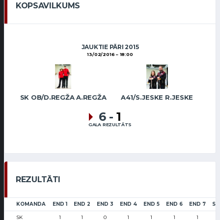
KOPSAVILKUMS
JAUKTIE PĀRI 2015
13/02/2016
18:00
SK OB/D.REGŽA A.REGŽA
A41/S.JESKE R.JESKE
6
-
1
GALA REZULTĀTS
REZULTĀTI
KOMANDA
END 1
END 2
END 3
END 4
END 5
END 6
END 7
SC
SK
1
1
0
1
1
1
1