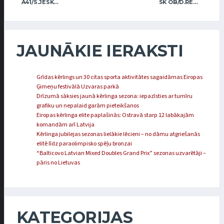
A41/S.JESKE R.JESKE
SK OB/D.REGŽA A.REGŽA
JAUNĀKIE IERAKSTI
Grīdas kērlings un 30 citas sporta aktivitātes sagaidāmas Eiropas
Ģimeņu festivālā Uzvaras parkā
Drīzumā sāksies jaunā kērlinga sezona: iepazīsties ar turnīru
grafiku un nepalaid garām pieteikšanos
Eiropas kērlinga elite paplašinās: Ostravā starp 12 labākajām
komandām arī Latvija
Kērlinga jubilejas sezonas lielākie lēcieni – no dāmu atgriešanās
elitē līdz paraolimpisko spēļu bronzai
“Balticovo Latvian Mixed Doubles Grand Prix” sezonas uzvarētāji –
pāris no Lietuvas
KATEGORIJAS