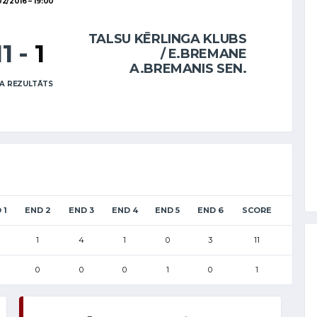
02/2016
19:00
TALSU KĒRLINGA KLUBS
11
-
1
/ E.BREMANE
A.BREMANIS SEN.
A REZULTĀTS
 1
END 2
END 3
END 4
END 5
END 6
SCORE
1
4
1
0
3
11
0
0
0
1
0
1