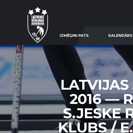
IZMĒĢINI PATS
KALENDĀRS
LATVIJAS
2016 — 
S.JESKE 
KLUBS / 