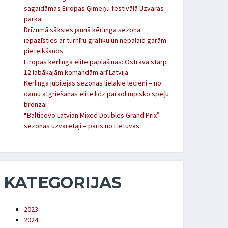
sagaidāmas Eiropas Ģimeņu festivālā Uzvaras
parkā
Drīzumā sāksies jaunā kērlinga sezona:
iepazīsties ar turnīru grafiku un nepalaid garām
pieteikšanos
Eiropas kērlinga elite paplašinās: Ostravā starp
12 labākajām komandām arī Latvija
Kērlinga jubilejas sezonas lielākie lēcieni – no
dāmu atgriešanās elitē līdz paraolimpisko spēļu
bronzai
“Balticovo Latvian Mixed Doubles Grand Prix”
sezonas uzvarētāji – pāris no Lietuvas
KATEGORIJAS
2023
2024