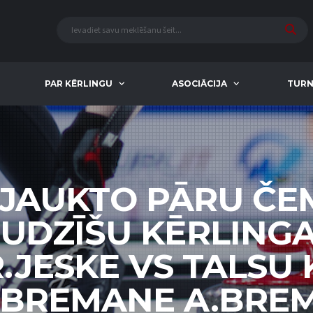
PAR KĒRLINGU
ASOCIĀCIJA
TURN
 JAUKTO PĀRU Č
RUDZĪŠU KĒRLINGA
R.JESKE VS TALSU
E.BREMANE A.BREM