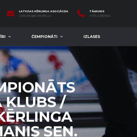
LATVIJAS KĒRLINGA ASOCIĀCIJA
TĀLRUNIS
CURLING@CURLING.LV
(+371) 22067454
ĪRI
ČEMPIONĀTI
IZLASES
EMPIONĀTS
 KLUBS /
 KĒRLINGA
ANIS SEN.