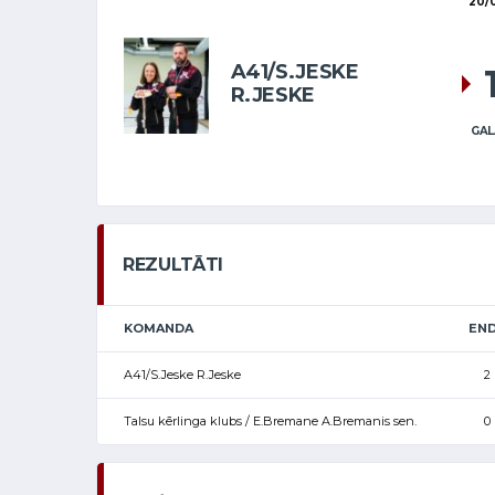
20/
A41/S.JESKE
R.JESKE
GAL
REZULTĀTI
KOMANDA
END
A41/S.Jeske R.Jeske
2
Talsu kērlinga klubs / E.Bremane A.Bremanis sen.
0