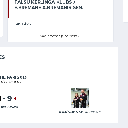
TALSU KĒRLINGA KLUBS /
E.BREMANE A.BREMANIS SEN.
SASTĀVS
Nav informācija par sastāvu
ES
IE PĀRI 2013
02/2014
13:00
1
-
9
 REZULTĀTS
A41/S.JESKE R.JESKE