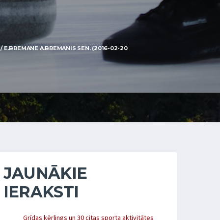
/ E.BREMANE A.BREMANIS SEN. (2016-02-20
JAUNĀKIE
IERAKSTI
Grīdas kērlings un 30 citas sporta aktivitātes