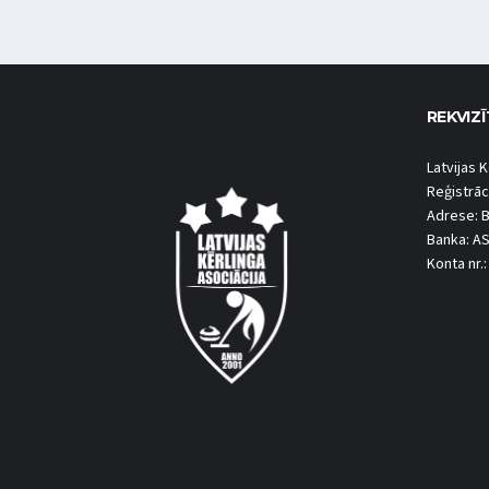
REKVIZĪ
Latvijas K
Reģistrāc
Adrese: B
Banka: A
Konta nr