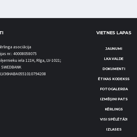
TI
VIETNES LAPAS
ērlinga asociācija
JAUNUMI
ijas nr.: 40008058075
LKA VALDE
iķernieku iela 121H, Rīga, LV-1021;
S SWEDBANK
DOKUMENTI
.: LV36HABA0551010794208
ĒTIKAS KODEKSS
FOTOGALERIJA
IZMĒĢINI PATS
KĒRLINGS
VISI SPĒLĒTĀJI
IZLASES