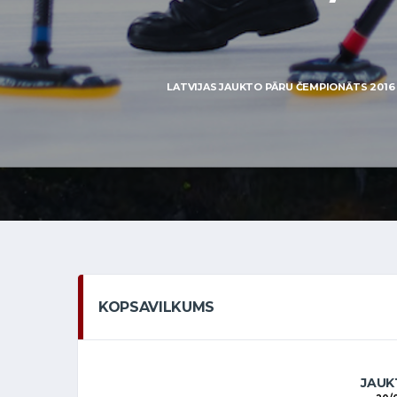
LATVIJAS JAUKTO PĀRU ČEMPIONĀTS 2016 —
KOPSAVILKUMS
JAUKT