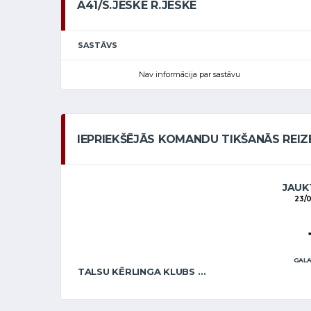
A41/S.JESKE R.JESKE
SASTĀVS
Nav informācija par sastāvu
IEPRIEKŠĒJĀS KOMANDU TIKŠANĀS REIZ
JAUKT
23/
GALA
TALSU KĒRLINGA KLUBS / E.BREMANE A.BREMANIS SEN.