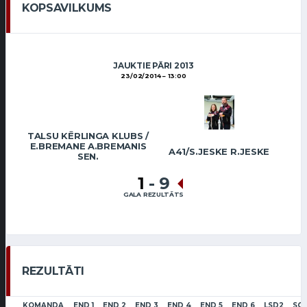
KOPSAVILKUMS
JAUKTIE PĀRI 2013
23/02/2014
13:00
TALSU KĒRLINGA KLUBS /
E.BREMANE A.BREMANIS
A41/S.JESKE R.JESKE
SEN.
1
-
9
GALA REZULTĀTS
REZULTĀTI
KOMANDA
END 1
END 2
END 3
END 4
END 5
END 6
LSD2
SC