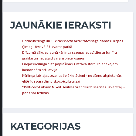
JAUNĀKIE IERAKSTI
Grīdas kērlings un 30 citas sporta aktivitātes sagaidāmas Eiropas
Ģimeņu festivālā Uzvaras parkā
Drīzumā sāksies jaunā kērlinga sezona: iepazīsties ar turnīru
grafiku un nepalaid garām pieteikšanos
Eiropas kērlinga elite paplašinās: Ostravā starp 12 labākajām
komandām arī Latvija
Kērlinga jubilejas sezonas lielākie lēcieni – no dāmu atgriešanās
elitē līdz paraolimpisko spēļu bronzai
“Balticovo Latvian Mixed Doubles Grand Prix” sezonas uzvarētāji –
pāris no Lietuvas
KATEGORIJAS