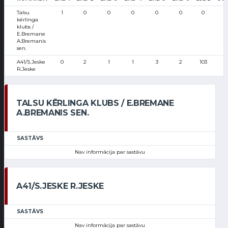
Talsu
1
0
0
0
0
0
0
kērlinga
klubs /
E.Bremane
A.Bremanis
sen.
A41/S.Jeske
0
2
1
1
3
2
103
R.Jeske
TALSU KĒRLINGA KLUBS / E.BREMANE
A.BREMANIS SEN.
SASTĀVS
Nav informācija par sastāvu
A41/S.JESKE R.JESKE
SASTĀVS
Nav informācija par sastāvu