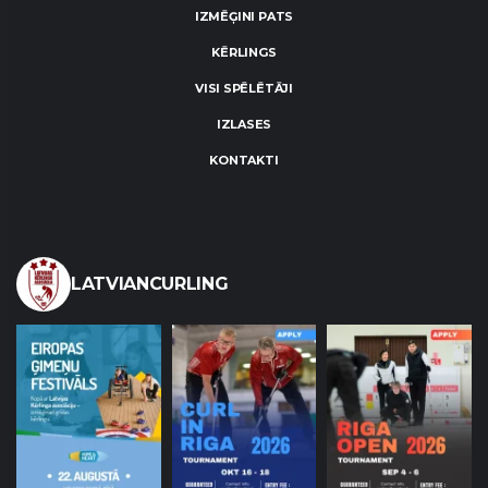
IZMĒĢINI PATS
KĒRLINGS
VISI SPĒLĒTĀJI
IZLASES
KONTAKTI
LATVIANCURLING