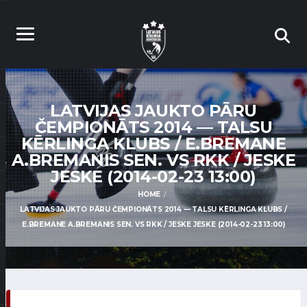
LATVIJAS JAUKTO PĀRU
ČEMPIONĀTS 2014 — TALSU
KĒRLINGA KLUBS / E.BREMANE
A.BREMANIS SEN. VS RKK / JESKE
JESKE (2014-02-23 13:00)
HOME
LATVIJAS JAUKTO PĀRU ČEMPIONĀTS 2014 — TALSU KĒRLINGA KLUBS /
E.BREMANE A.BREMANIS SEN. VS RKK / JESKE JESKE (2014-02-23 13:00)