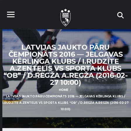
LATVIJAS JAUKTO PĀRU
ČEMPIONĀTS 2016 — JELGAVAS
KĒRLINGA KLUBS / I.RUDZĪTE
A.ZENTELIS VS SPORTA KLUBS
“OB” / D.REGŽA A.REGŽA (2016-02-
27 10:00)
HOME
LATVIJAS JAUKTO PĀRU ČEMPIONĀTS 2016 — JELGAVAS KĒRLINGA KLUBS /
I.RUDZĪTE A.ZENTELIS VS SPORTA KLUBS “OB” / D.REGŽA A.REGŽA (2016-02-27
10:00)