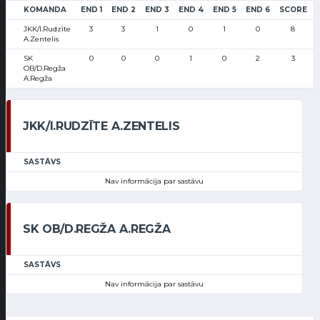
KOMANDA
END 1
END 2
END 3
END 4
END 5
END 6
SCORE
JKK/I.Rudzīte
3
3
1
0
1
0
8
A.Zentelis
SK
0
0
0
1
0
2
3
OB/D.Regža
A.Regža
JKK/I.RUDZĪTE A.ZENTELIS
SASTĀVS
Nav informācija par sastāvu
SK OB/D.REGŽA A.REGŽA
SASTĀVS
Nav informācija par sastāvu