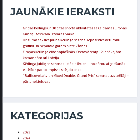
JAUNĀKIE IERAKSTI
Grīdas kērlings un 30 citas sporta aktivitātes sagaidāmas Eiropas
Ģimeņu festivālā Uzvaras parkā
Drīzumā sāksies jaunā kērlinga sezona: iepazīsties ar turnīru
grafiku un nepalaid garām pieteikšanos
Eiropas kērlinga elite paplašinās: Ostravā starp 12 labākajām
komandām arī Latvija
Kērlinga jubilejas sezonas lielākie lēcieni – no dāmu atgriešanās
elitē līdz paraolimpisko spēļu bronzai
“Balticovo Latvian Mixed Doubles Grand Prix” sezonas uzvarētāji –
pāris no Lietuvas
KATEGORIJAS
2023
2024