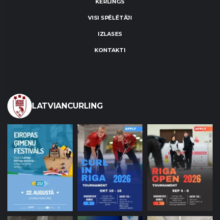
KĒRLINGS
VISI SPĒLĒTĀJI
IZLASES
KONTAKTI
LATVIANCURLING