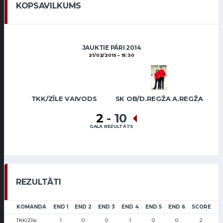
KOPSAVILKUMS
JAUKTIE PĀRI 2014
21/02/2015
15:30
TKK/ZĪLE VAIVODS
SK OB/D.REGŽA A.REGŽA
2
-
10
GALA REZULTĀTS
REZULTĀTI
KOMANDA
END 1
END 2
END 3
END 4
END 5
END 6
SCORE
TKK/Zīle
1
0
0
1
0
0
2