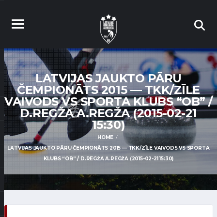
LATVIJAS JAUKTO PĀRU
ČEMPIONĀTS 2015 — TKK/ZĪLE
VAIVODS VS SPORTA KLUBS “OB” /
D.REGŽA A.REGŽA (2015-02-21
15:30)
HOME
LATVIJAS JAUKTO PĀRU ČEMPIONĀTS 2015 — TKK/ZĪLE VAIVODS VS SPORTA
KLUBS “OB” / D.REGŽA A.REGŽA (2015-02-21 15:30)