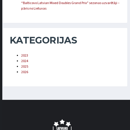
“Balticovo Latvian Mixed Doubles Grand Prix” sezonas uzvarētāji –
pāris no Lietuvas
KATEGORIJAS
2023
2024
2025
2026