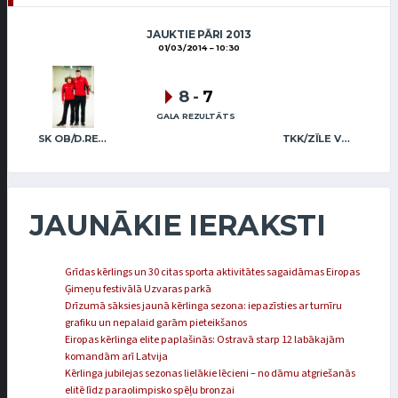
JAUKTIE PĀRI 2013
01/03/2014
10:30
8
-
7
GALA REZULTĀTS
SK OB/D.REGŽA A.REGŽA
TKK/ZĪLE VAIVODS
JAUNĀKIE IERAKSTI
Grīdas kērlings un 30 citas sporta aktivitātes sagaidāmas Eiropas
Ģimeņu festivālā Uzvaras parkā
Drīzumā sāksies jaunā kērlinga sezona: iepazīsties ar turnīru
grafiku un nepalaid garām pieteikšanos
Eiropas kērlinga elite paplašinās: Ostravā starp 12 labākajām
komandām arī Latvija
Kērlinga jubilejas sezonas lielākie lēcieni – no dāmu atgriešanās
elitē līdz paraolimpisko spēļu bronzai