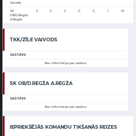
Vaivods
SK
0
2
2
0
5
1
10
OB/D.Regža
A.Regža
TKK/ZĪLE VAIVODS
SASTĀVS
Nav informācija par sastāvu
SK OB/D.REGŽA A.REGŽA
SASTĀVS
Nav informācija par sastāvu
IEPRIEKŠĒJĀS KOMANDU TIKŠANĀS REIZES