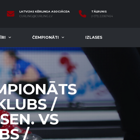
LATVIJAS KĒRLINGA ASOCIĀCIJA
TĀLRUNIS
CURLING@CURLING.LV
(+371) 22067454
ĪRI
ČEMPIONĀTI
IZLASES
EMPIONĀTS
KLUBS /
SEN. VS
BS /