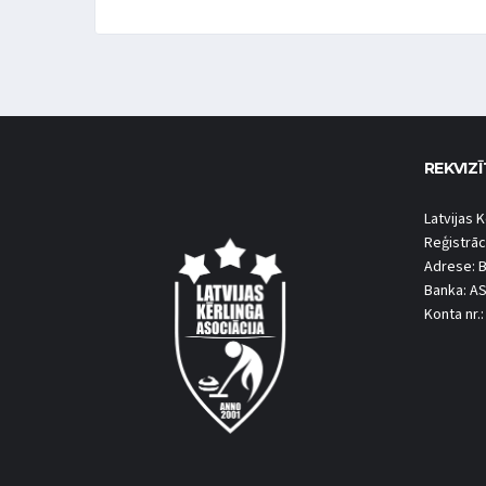
REKVIZĪ
Latvijas K
Reģistrāc
Adrese: B
Banka: A
Konta nr