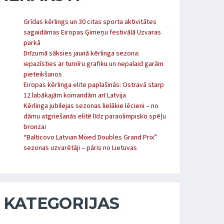
Grīdas kērlings un 30 citas sporta aktivitātes
sagaidāmas Eiropas Ģimeņu festivālā Uzvaras
parkā
Drīzumā sāksies jaunā kērlinga sezona:
iepazīsties ar turnīru grafiku un nepalaid garām
pieteikšanos
Eiropas kērlinga elite paplašinās: Ostravā starp
12 labākajām komandām arī Latvija
Kērlinga jubilejas sezonas lielākie lēcieni – no
dāmu atgriešanās elitē līdz paraolimpisko spēļu
bronzai
“Balticovo Latvian Mixed Doubles Grand Prix”
sezonas uzvarētāji – pāris no Lietuvas
KATEGORIJAS