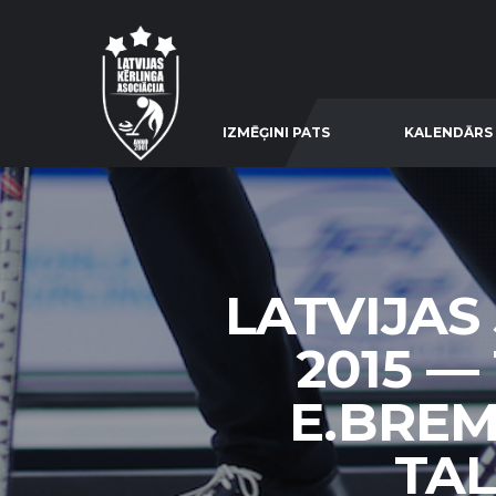
IZMĒĢINI PATS
KALENDĀRS
LATVIJAS
2015 —
E.BREM
TAL