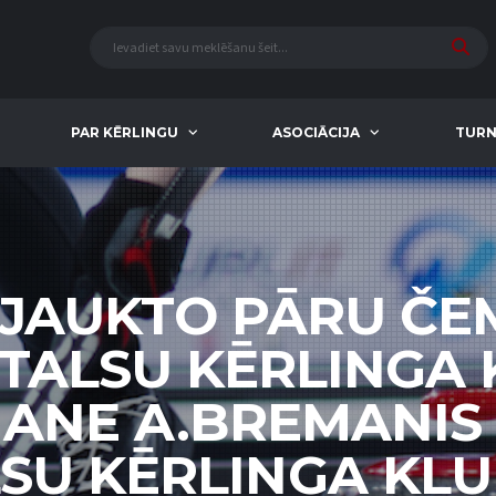
PAR KĒRLINGU
ASOCIĀCIJA
TURN
 JAUKTO PĀRU Č
 TALSU KĒRLINGA 
ANE A.BREMANIS 
SU KĒRLINGA KLU