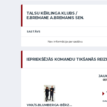
TALSU KĒRLINGA KLUBS /
E.BREMANE A.BREMANIS SEN.
SASTĀVS
Nav informācija par sastāvu
IEPRIEKŠĒJĀS KOMANDU TIKŠANĀS REIZ
JAUK
01/
GAL
VKK/S.BLUMBERGA-BĒRZIŅA A.BREMANIS