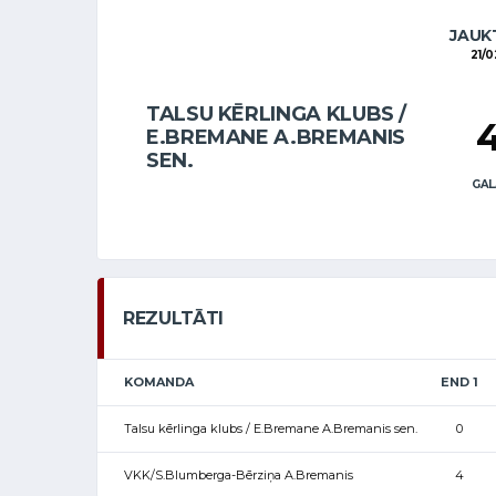
JAUKT
21/0
TALSU KĒRLINGA KLUBS /
E.BREMANE A.BREMANIS
SEN.
GAL
REZULTĀTI
KOMANDA
END 1
Talsu kērlinga klubs / E.Bremane A.Bremanis sen.
0
VKK/S.Blumberga-Bērziņa A.Bremanis
4