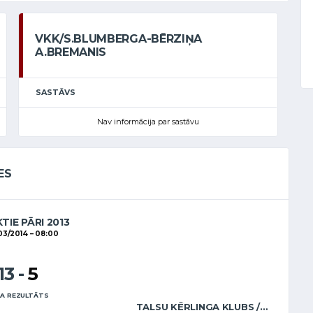
VKK/S.BLUMBERGA-BĒRZIŅA
A.BREMANIS
SASTĀVS
Nav informācija par sastāvu
ES
TIE PĀRI 2013
03/2014
08:00
13
-
5
A REZULTĀTS
TALSU KĒRLINGA KLUBS / E.BREMANE A.BREMANIS SEN.