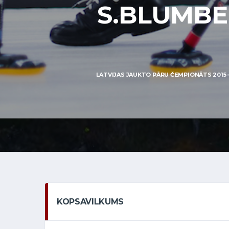
S.BLUMBER
LATVIJAS JAUKTO PĀRU ČEMPIONĀTS 2015 
KOPSAVILKUMS