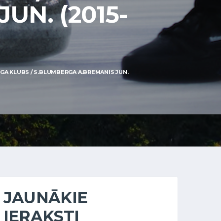
UN. (2015-
GA KLUBS / S.BLUMBERGA A.BREMANIS JUN.
JAUNĀKIE
IERAKSTI