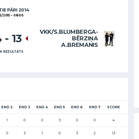
IE PĀRI 2014
2/2015
08:00
VKK/S.BLUMBERGA-
4
-
13
BĒRZIŅA
A.BREMANIS
A REZULTĀTS
END 2
END 3
END 4
END 5
END 6
END 7
SCORE
1
0
0
3
0
0
4
0
3
1
0
3
2
13