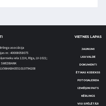
TI
VIETNES LAPAS
ērlinga asociācija
JAUNUMI
ijas nr.: 40008058075
LKA VALDE
iķernieku iela 121H, Rīga, LV-1021;
S SWEDBANK
DOKUMENTI
.: LV36HABA0551010794208
ĒTIKAS KODEKSS
FOTOGALERIJA
IZMĒĢINI PATS
KĒRLINGS
VISI SPĒLĒTĀJI