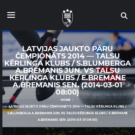
LATVIJAS JAUKTO PĀRU
ČEMPIONĀTS 2014 — TALSU
KĒRLINGA KLUBS / S.BLUMBERGA
A.BREMANIS JUN. VS TALSU
KĒRLINGA KLUBS / E.BREMANE
A.BREMANIS SEN. (2014-03-01
08:00)
HOME
LATVIJAS JAUKTO PĀRU ČEMPIONĀTS 2014 — TALSU KĒRLINGA KLUBS /
S.BLUMBERGA A.BREMANIS JUN. VS TALSU KĒRLINGA KLUBS / E.BREMANE
A.BREMANIS SEN. (2014-03-01 08:00)