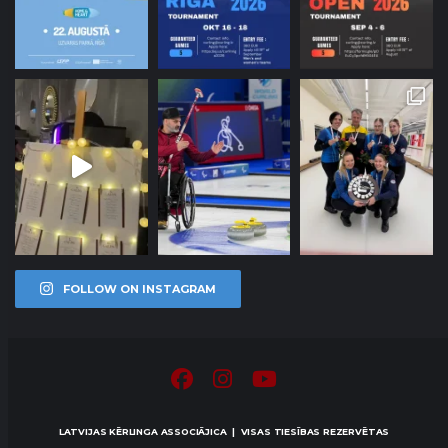
FOLLOW ON INSTAGRAM
LATVIJAS KĒRLINGA ASSOCIĀJICA | VISAS TIESĪBAS REZERVĒTAS