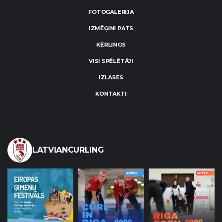
FOTOGALERIJA
IZMĒĢINI PATS
KĒRLINGS
VISI SPĒLĒTĀJI
IZLASES
KONTAKTI
LATVIANCURLING