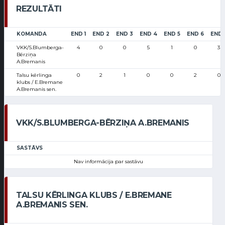
REZULTĀTI
KOMANDA
END 1
END 2
END 3
END 4
END 5
END 6
END 
VKK/S.Blumberga-
4
0
0
5
1
0
3
Bērziņa
A.Bremanis
Talsu kērlinga
0
2
1
0
0
2
0
klubs / E.Bremane
A.Bremanis sen.
VKK/S.BLUMBERGA-BĒRZIŅA A.BREMANIS
SASTĀVS
Nav informācija par sastāvu
TALSU KĒRLINGA KLUBS / E.BREMANE
A.BREMANIS SEN.