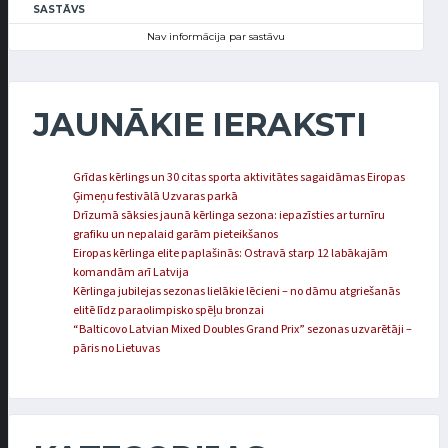
SASTĀVS
Nav informācija par sastāvu
JAUNĀKIE IERAKSTI
Grīdas kērlings un 30 citas sporta aktivitātes sagaidāmas Eiropas
Ģimeņu festivālā Uzvaras parkā
Drīzumā sāksies jaunā kērlinga sezona: iepazīsties ar turnīru
grafiku un nepalaid garām pieteikšanos
Eiropas kērlinga elite paplašinās: Ostravā starp 12 labākajām
komandām arī Latvija
Kērlinga jubilejas sezonas lielākie lēcieni – no dāmu atgriešanās
elitē līdz paraolimpisko spēļu bronzai
“Balticovo Latvian Mixed Doubles Grand Prix” sezonas uzvarētāji –
pāris no Lietuvas