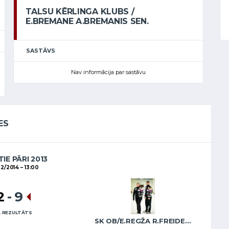
TALSU KĒRLINGA KLUBS /
E.BREMANE A.BREMANIS SEN.
SASTĀVS
Nav informācija par sastāvu
ES
IE PĀRI 2013
02/2014
13:00
2
-
9
 REZULTĀTS
SK OB/E.REGŽA R.FREIDENSONS