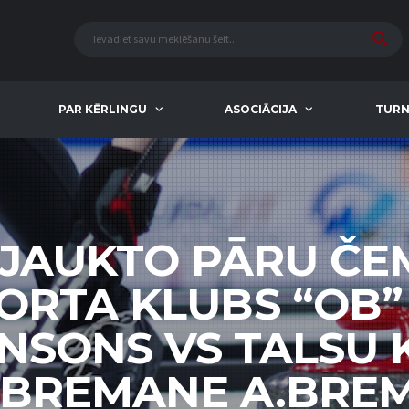
PAR KĒRLINGU
ASOCIĀCIJA
TURN
 JAUKTO PĀRU Č
PORTA KLUBS “OB” 
ENSONS VS TALSU 
E.BREMANE A.BREM