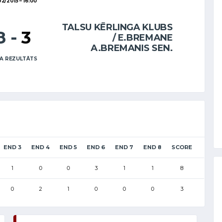
02/2015
16:00
TALSU KĒRLINGA KLUBS
8
-
3
/ E.BREMANE
A.BREMANIS SEN.
A REZULTĀTS
END 3
END 4
END 5
END 6
END 7
END 8
SCORE
1
0
0
3
1
1
8
0
2
1
0
0
0
3