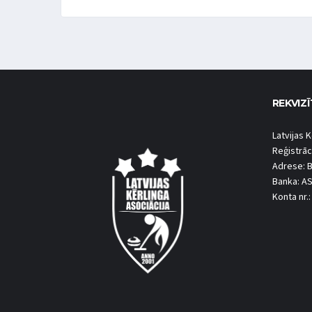
REKVIZĪ
Latvijas K
Reģistrāc
Adrese: B
Banka: A
Konta nr