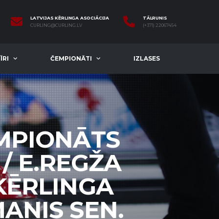
LATVIJAS KĒRLINGA ASOCIĀCIJA
TĀLRUNIS
CURLING@CURLING.LV
(+371) 22067454
ĪRI
ČEMPIONĀTI
IZLASES
EMPIONĀTS
/ E.REGŽA
KĒRLINGA
ANIS SEN.