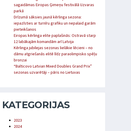
sagaidāmas Eiropas Ģimeņu festivālā Uzvaras
parkā
Drīzumā sāksies jaunā kērlinga sezona:
iepazīsties ar turnīru grafiku un nepalaid garām
pieteikšanos
Eiropas kērlinga elite paplašinās: Ostravā starp
12 labākajām komandām arī Latvija
Kērlinga jubilejas sezonas lielākie lēcieni – no
dāmu atgriešanās elitē līdz paraolimpisko spēļu
bronzai
“Balticovo Latvian Mixed Doubles Grand Prix”
sezonas uzvarētāji – pāris no Lietuvas
KATEGORIJAS
2023
2024