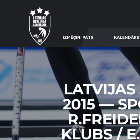
IZMĒĢINI PATS
KALENDĀRS
LATVIJAS
2015 — S
R.FREID
KLUBS / 