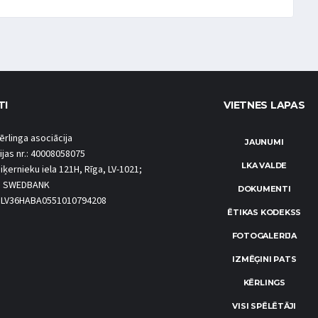
TI
VIETNES LAPAS
ērlinga asociācija
JAUNUMI
ijas nr.: 40008058075
LKA VALDE
iķernieku iela 121H, Rīga, LV-1021;
S SWEDBANK
DOKUMENTI
.: LV36HABA0551010794208
ĒTIKAS KODEKSS
FOTOGALERIJA
IZMĒĢINI PATS
KĒRLINGS
VISI SPĒLĒTĀJI