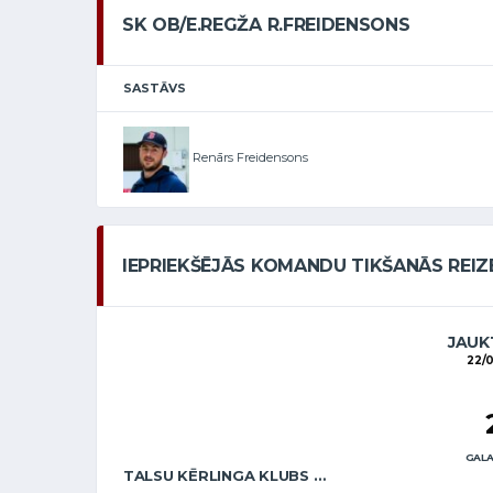
SK OB/E.REGŽA R.FREIDENSONS
SASTĀVS
Renārs Freidensons
IEPRIEKŠĒJĀS KOMANDU TIKŠANĀS REIZ
JAUKT
22/
GALA
TALSU KĒRLINGA KLUBS / E.BREMANE A.BREMANIS SEN.