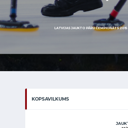
LATVIJAS JAUKTO PĀRU ČEMPIONĀTS 2015 
KOPSAVILKUMS
JAUKT