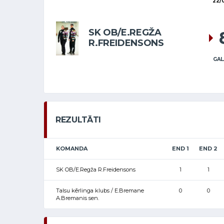
22/
SK OB/E.REGŽA
R.FREIDENSONS
GAL
REZULTĀTI
KOMANDA
END 1
END 2
SK OB/E.Regža R.Freidensons
1
1
Talsu kērlinga klubs / E.Bremane
0
0
A.Bremanis sen.