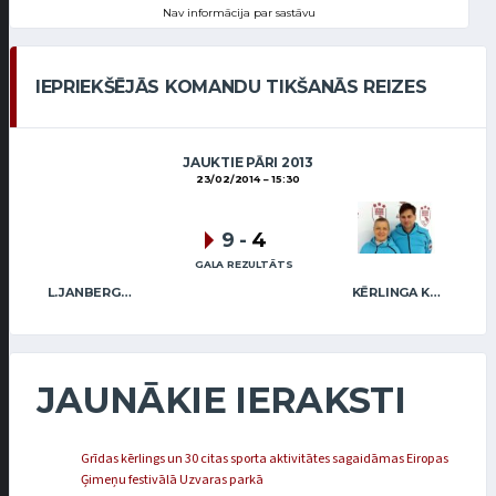
Nav informācija par sastāvu
IEPRIEKŠĒJĀS KOMANDU TIKŠANĀS REIZES
JAUKTIE PĀRI 2013
23/02/2014
15:30
9
-
4
GALA REZULTĀTS
L.JANBERGA / A.JANBERGS (LAT)
KĒRLINGA KLUBS “RĪGA” / I.LINDE A.VEIDEMANIS
JAUNĀKIE IERAKSTI
Grīdas kērlings un 30 citas sporta aktivitātes sagaidāmas Eiropas
Ģimeņu festivālā Uzvaras parkā