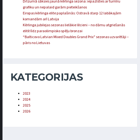
Drīzumā sāksies jaunā kērlinga sezona: iepazīsties ar turnīru
grafiku un nepalaid garām pieteikšanos
Eiropas kērlinga elite paplašinās: Ostravā starp 12 labākajām
komandām arī Latvija
Kērlinga jubilejas sezonas lielākie lēcieni – no dāmu atgriešanās
elitē līdz paraolimpisko spēļu bronzai
“Balticovo Latvian Mixed Doubles Grand Prix” sezonas uzvarētāji –
pāris no Lietuvas
KATEGORIJAS
2023
2024
2025
2026