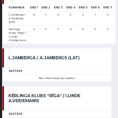
KOMANDA
END 1
END 2
END 3
END 4
END 5
END 6
END 7
E
L.Janberga /
0
1
0
2
2
1
0
A.Janbergs
(LAT)
Kērlinga
2
0
1
0
0
0
3
klubs “Rīga” /
I.Linde
A.Veidemanis
L.JANBERGA / A.JANBERGS (LAT)
SASTĀVS
Nav informācija par sastāvu
KĒRLINGA KLUBS “RĪGA” / I.LINDE
A.VEIDEMANIS
SASTĀVS