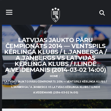
LATVIJAS JAUKTO PĀRU
ČEMPIONĀTS 2014 — VENTSPILS
KĒRLINGA KLUBS / L.JANBERGA /
A.JANBERGS VS LATVIJAS
KĒRLINGA KLUBS / I.LINDE
A.VEIDEMANIS (2014-03-02 14:00)
HOME
LATVIJAS JAUKTO PĀRU ČEMPIONĀTS 2014 — VENTSPILS KĒRLINGA KLUBS /
L.JANBERGA / A.JANBERGS VS LATVIJAS KĒRLINGA KLUBS / I.LINDE
A.VEIDEMANIS (2014-03-02 14:00)