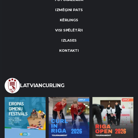
IZMĒĢINI PATS
KĒRLINGS
VISI SPĒLĒTĀJI
IZLASES
KONTAKTI
LATVIANCURLING