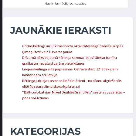
Nav informācija par sastāvu
JAUNĀKIE IERAKSTI
Grīdas kērlings un 30 citas sporta aktivitātes sagaidāmas Eiropas
Ģimeņu festivālā Uzvaras parkā
Drīzumā sāksies jaunā kērlinga sezona: iepazīsties ar turnīru
grafiku un nepalaid garām pieteikšanos
Eiropas kērlinga elite paplašinās: Ostravā starp 12 labākajām
komandām arī Latvija
Kērlinga jubilejas sezonas lielākie lēcieni – no dāmu atgriešanās
elitē līdz paraolimpisko spēļu bronzai
“Balticovo Latvian Mixed Doubles Grand Prix” sezonas uzvarētāji –
pāris no Lietuvas
KATEGORIJAS