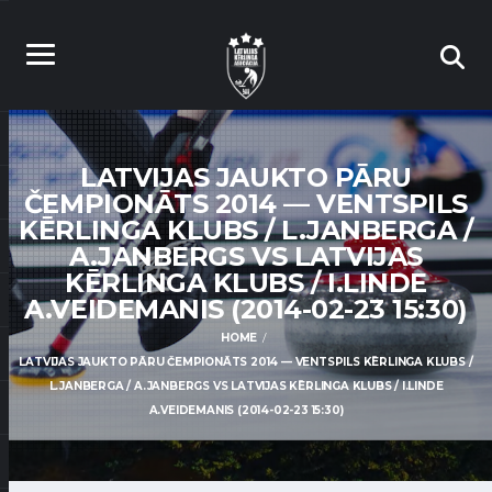
LATVIJAS JAUKTO PĀRU
ČEMPIONĀTS 2014 — VENTSPILS
KĒRLINGA KLUBS / L.JANBERGA /
A.JANBERGS VS LATVIJAS
KĒRLINGA KLUBS / I.LINDE
A.VEIDEMANIS (2014-02-23 15:30)
HOME
LATVIJAS JAUKTO PĀRU ČEMPIONĀTS 2014 — VENTSPILS KĒRLINGA KLUBS /
L.JANBERGA / A.JANBERGS VS LATVIJAS KĒRLINGA KLUBS / I.LINDE
A.VEIDEMANIS (2014-02-23 15:30)