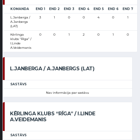
KOMANDA
END 1
END 2
END 3
END 4
END 5
END 6
END 7
L
L.Janberga /
3
1
0
0
4
0
1
1
A.Janbergs
(LAT)
Kērlinga
0
0
1
2
0
1
0
klubs “Rīga” /
I.Linde
A.Veidemanis
L.JANBERGA / A.JANBERGS (LAT)
SASTĀVS
Nav informācija par sastāvu
KĒRLINGA KLUBS “RĪGA” / I.LINDE
A.VEIDEMANIS
SASTĀVS