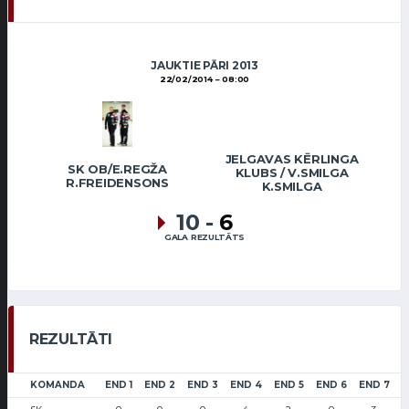
JAUKTIE PĀRI 2013
22/02/2014
08:00
JELGAVAS KĒRLINGA
SK OB/E.REGŽA
KLUBS / V.SMILGA
R.FREIDENSONS
K.SMILGA
10
-
6
GALA REZULTĀTS
REZULTĀTI
KOMANDA
END 1
END 2
END 3
END 4
END 5
END 6
END 7
E