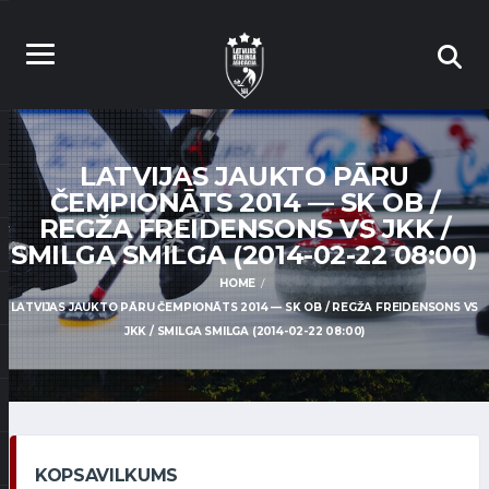
LATVIJAS JAUKTO PĀRU
ČEMPIONĀTS 2014 — SK OB /
REGŽA FREIDENSONS VS JKK /
SMILGA SMILGA (2014-02-22 08:00)
HOME
LATVIJAS JAUKTO PĀRU ČEMPIONĀTS 2014 — SK OB / REGŽA FREIDENSONS VS
JKK / SMILGA SMILGA (2014-02-22 08:00)
KOPSAVILKUMS