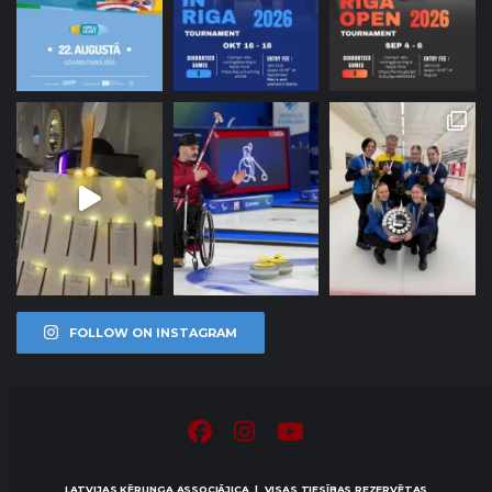
FOLLOW ON INSTAGRAM
LATVIJAS KĒRLINGA ASSOCIĀJICA | VISAS TIESĪBAS REZERVĒTAS