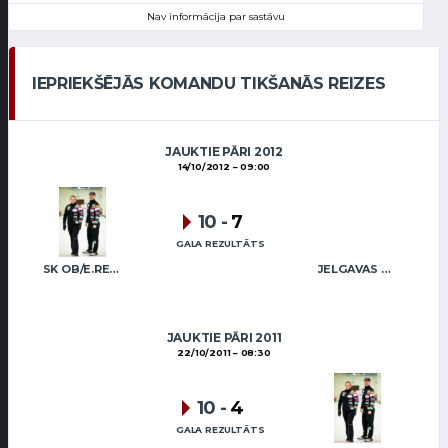
Nav informācija par sastāvu
IEPRIEKŠĒJĀS KOMANDU TIKŠANĀS REIZES
JAUKTIE PĀRI 2012
14/10/2012
09:00
10
-
7
GALA REZULTĀTS
SK OB/E.REGŽA R.FREIDENSONS
JELGAVAS KĒRLINGA KLUBS / V.SMILGA K.SMILGA
JAUKTIE PĀRI 2011
22/10/2011
08:30
10
-
4
GALA REZULTĀTS