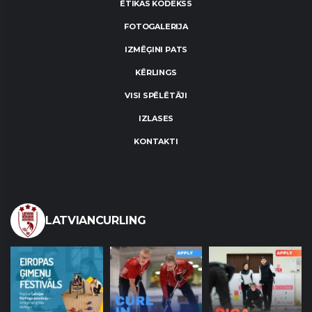
ĒTIKAS KODEKSS
FOTOGALERIJA
IZMĒĢINI PATS
KĒRLINGS
VISI SPĒLĒTĀJI
IZLASES
KONTAKTI
LATVIANCURLING