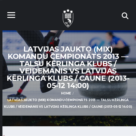
LATVIJAS JAUKTO (MIX)
KOMANDU ČEMPIONĀTS 2013 —
TALSU KĒRLINGA KLUBS /
VEIDEMANIS VS LATVIJAS
KĒRLINGA KLUBS / CAUNE (2013-
05-12 14:00)
HOME
LATVIJAS JAUKTO (MIX) KOMANDU ČEMPIONĀTS 2013 — TALSU KĒRLINGA
KLUBS / VEIDEMANIS VS LATVIJAS KĒRLINGA KLUBS / CAUNE (2013-05-12 14:00)