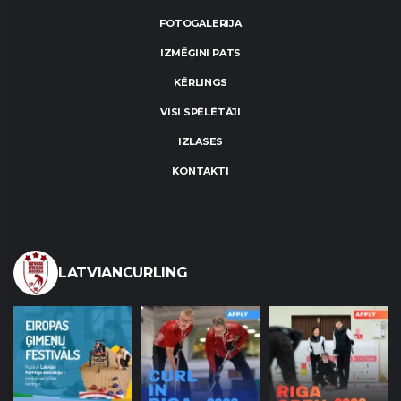
FOTOGALERIJA
IZMĒĢINI PATS
KĒRLINGS
VISI SPĒLĒTĀJI
IZLASES
KONTAKTI
LATVIANCURLING