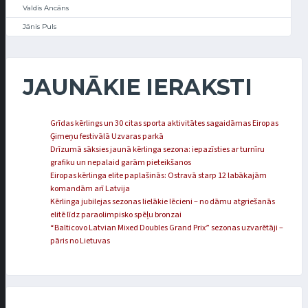
Valdis Ancāns
Jānis Puls
JAUNĀKIE IERAKSTI
Grīdas kērlings un 30 citas sporta aktivitātes sagaidāmas Eiropas
Ģimeņu festivālā Uzvaras parkā
Drīzumā sāksies jaunā kērlinga sezona: iepazīsties ar turnīru
grafiku un nepalaid garām pieteikšanos
Eiropas kērlinga elite paplašinās: Ostravā starp 12 labākajām
komandām arī Latvija
Kērlinga jubilejas sezonas lielākie lēcieni – no dāmu atgriešanās
elitē līdz paraolimpisko spēļu bronzai
“Balticovo Latvian Mixed Doubles Grand Prix” sezonas uzvarētāji –
pāris no Lietuvas