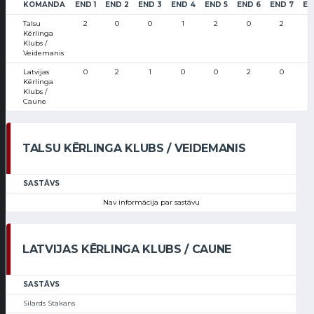
KOMANDA
END 1
END 2
END 3
END 4
END 5
END 6
END 7
EN
Talsu
2
0
0
1
2
0
2
Kērlinga
Klubs /
Veidemanis
Latvijas
0
2
1
0
0
2
0
Kērlinga
Klubs /
Caune
TALSU KĒRLINGA KLUBS / VEIDEMANIS
SASTĀVS
Nav informācija par sastāvu
LATVIJAS KĒRLINGA KLUBS / CAUNE
SASTĀVS
Silards Stakans