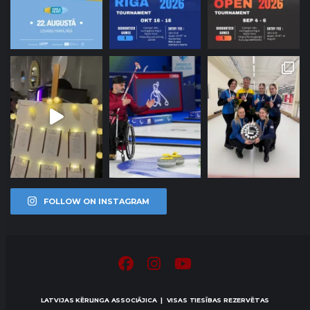
FOLLOW ON INSTAGRAM
LATVIJAS KĒRLINGA ASSOCIĀJICA | VISAS TIESĪBAS REZERVĒTAS