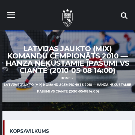
LATVIJAS JAUKTO (MIX)
KOMANDU ČEMPIONĀTS 2010 —
HANZA NEKUSTAMIE ĪPAŠUMI VS
CIANTE (2010-05-08 14:00)
HOME
LATVIJAS JAUKTO (MIX) KOMANDU ČEMPIONĀTS 2010 — HANZA NEKUSTAMIE
ĪPAŠUMI VS CIANTE (2010-05-08 14:00)
KOPSAVILKUMS