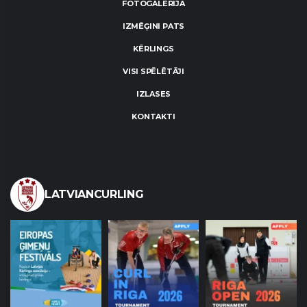
FOTOGALERIJA
IZMĒĢINI PATS
KĒRLINGS
VISI SPĒLĒTĀJI
IZLASES
KONTAKTI
LATVIANCURLING