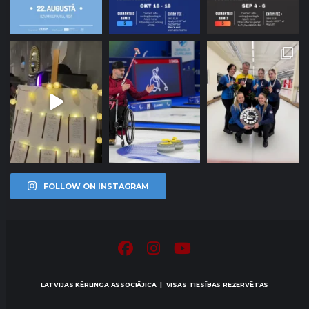
FOLLOW ON INSTAGRAM
LATVIJAS KĒRLINGA ASSOCIĀJICA | VISAS TIESĪBAS REZERVĒTAS