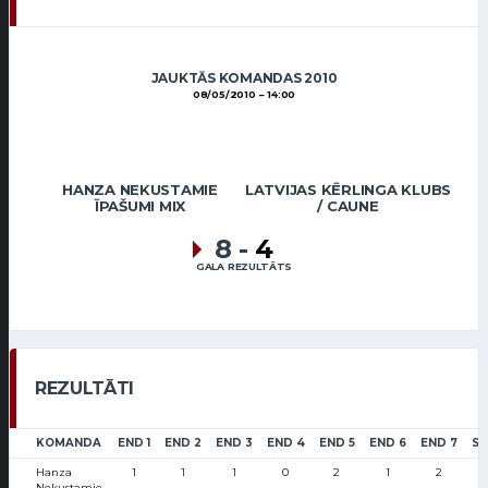
JAUKTĀS KOMANDAS 2010
08/05/2010
14:00
HANZA NEKUSTAMIE
LATVIJAS KĒRLINGA KLUBS
ĪPAŠUMI MIX
/ CAUNE
8
-
4
GALA REZULTĀTS
REZULTĀTI
KOMANDA
END 1
END 2
END 3
END 4
END 5
END 6
END 7
S
Hanza
1
1
1
0
2
1
2
Nekustamie