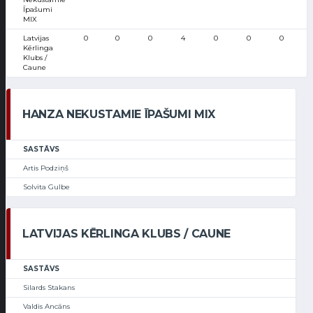
Īpašumi
MIX
Latvijas
0
0
0
4
0
0
0
Kērlinga
Klubs /
Caune
HANZA NEKUSTAMIE ĪPAŠUMI MIX
SASTĀVS
Artis Podziņš
Solvita Gulbe
LATVIJAS KĒRLINGA KLUBS / CAUNE
SASTĀVS
Silards Stakans
Valdis Ancāns