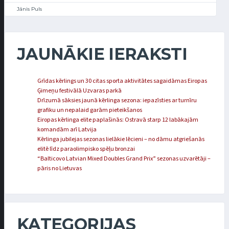
Jānis Puls
JAUNĀKIE IERAKSTI
Grīdas kērlings un 30 citas sporta aktivitātes sagaidāmas Eiropas
Ģimeņu festivālā Uzvaras parkā
Drīzumā sāksies jaunā kērlinga sezona: iepazīsties ar turnīru
grafiku un nepalaid garām pieteikšanos
Eiropas kērlinga elite paplašinās: Ostravā starp 12 labākajām
komandām arī Latvija
Kērlinga jubilejas sezonas lielākie lēcieni – no dāmu atgriešanās
elitē līdz paraolimpisko spēļu bronzai
“Balticovo Latvian Mixed Doubles Grand Prix” sezonas uzvarētāji –
pāris no Lietuvas
KATEGORIJAS