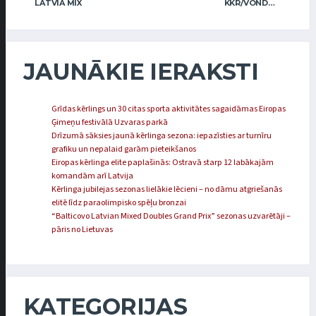
LATVIA MIX
KKR/VONDA (MIX)
JAUNĀKIE IERAKSTI
Grīdas kērlings un 30 citas sporta aktivitātes sagaidāmas Eiropas
Ģimeņu festivālā Uzvaras parkā
Drīzumā sāksies jaunā kērlinga sezona: iepazīsties ar turnīru
grafiku un nepalaid garām pieteikšanos
Eiropas kērlinga elite paplašinās: Ostravā starp 12 labākajām
komandām arī Latvija
Kērlinga jubilejas sezonas lielākie lēcieni – no dāmu atgriešanās
elitē līdz paraolimpisko spēļu bronzai
“Balticovo Latvian Mixed Doubles Grand Prix” sezonas uzvarētāji –
pāris no Lietuvas
KATEGORIJAS