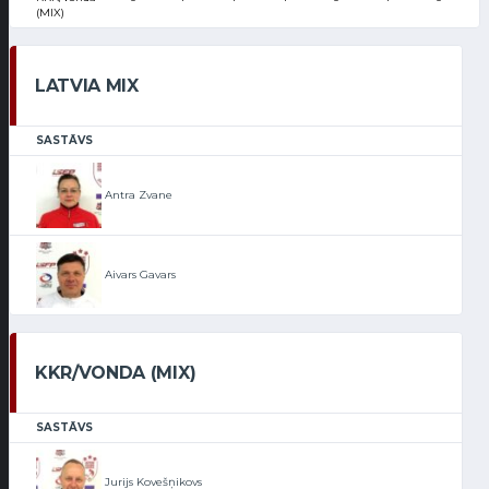
(MIX)
LATVIA MIX
SASTĀVS
Antra Zvane
Aivars Gavars
KKR/VONDA (MIX)
SASTĀVS
Jurijs Kovešņikovs