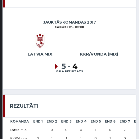
JAUKTĀS KOMANDAS 2017
14/05/2017
09:00
LATVIA MIX
KKR/VONDA (MIX)
5
-
4
GALA REZULTĀTS
REZULTĀTI
KOMANDA
END 1
END 2
END 3
END 4
END 5
END 6
END 7
EN
Latvia MIX
1
0
0
0
1
0
2
KKR/Vonda
0
1
1
1
0
1
0