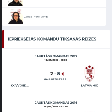
Zanda Priste-Vonda
IEPRIEKŠĒJĀS KOMANDU TIKŠANĀS REIZES
JAUKTĀS KOMANDAS 2017
12/05/2017
19:00
2
-
8
GALA REZULTĀTS
KKR/VONDA (MIX)
LATVIA MIX
JAUKTĀS KOMANDAS 2016
07/05/2016
12:30