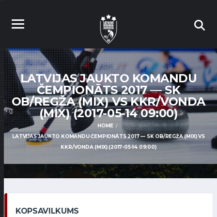
LATVIJAS JAUKTO KOMANDU
ČEMPIONĀTS 2017 — SK
OB/REGŽA (MIX) VS KKR/VONDA
(MIX) (2017-05-14 09:00)
HOME
LATVIJAS JAUKTO KOMANDU ČEMPIONĀTS 2017 — SK OB/REGŽA (MIX) VS
KKR/VONDA (MIX) (2017-05-14 09:00)
KOPSAVILKUMS