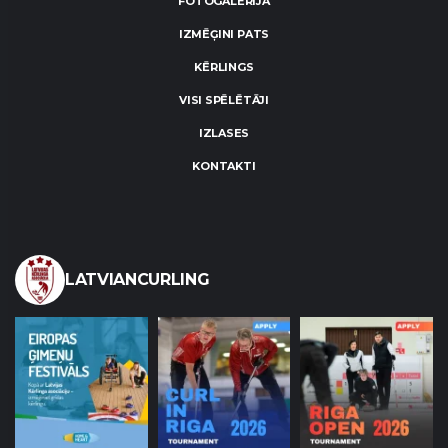
FOTOGALERIJA
IZMĒĢINI PATS
KĒRLINGS
VISI SPĒLĒTĀJI
IZLASES
KONTAKTI
LATVIANCURLING