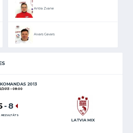
Antra Zvane
Aivars Gavars
ES
 KOMANDAS 2013
5/2013
08:00
5
-
8
 REZULTĀTS
LATVIA MIX