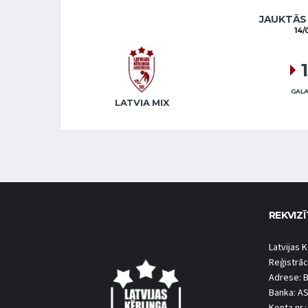
JAUKTĀS
14/
GALA
LATVIA MIX
REKVIZĪ
Latvijas K
Reģistrāc
Adrese: B
Banka: A
Konta nr