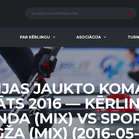
PAR KĒRLINGU
ASOCIĀCIJA
TURN
IJAS JAUKTO KO
TS 2016 — KĒRLI
NDA (MIX) VS SP
ŽA (MIX) (2016-05-