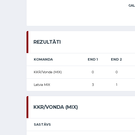
GAL
REZULTĀTI
KOMANDA
END 1
END 2
KKR/Vonda (MIX)
0
0
Latvia MIX
3
1
KKR/VONDA (MIX)
SASTĀVS