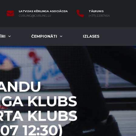
LATVIJAS KĒRLINGA ASOCIĀCIJA
TĀLRUNIS
CURLING@CURLING.LV
(+371) 22067454
ĪRI
ČEMPIONĀTI
IZLASES
MANDU
NGA KLUBS
ORTA KLUBS
07 12:30)