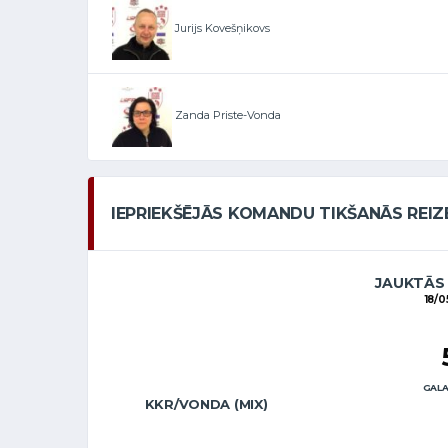
Jurijs Kovešņikovs
Zanda Priste-Vonda
IEPRIEKŠĒJĀS KOMANDU TIKŠANĀS REIZ
JAUKTĀS
18/0
GALA
KKR/VONDA (MIX)