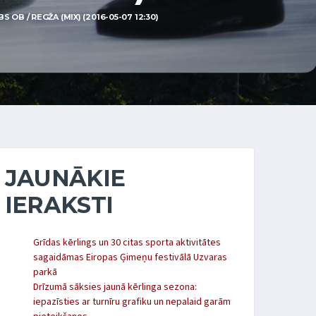
B / REGŽA (MIX) (2016-05-07 12:30)
JAUNĀKIE
IERAKSTI
Grīdas kērlings un 30 citas sporta aktivitātes
sagaidāmas Eiropas Ģimeņu festivālā Uzvaras
parkā
Drīzumā sāksies jaunā kērlinga sezona:
iepazīsties ar turnīru grafiku un nepalaid garām