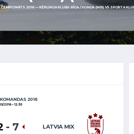
EMPIONĀTS 2016 — KĒRLINGA KLUBS RĪGA / VONDA (MIX) VS SPORTA KLUBS O
 KOMANDAS 2016
05/2016
12:30
2
-
7
LATVIA MIX