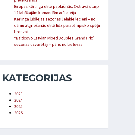
pieteikšanos
Eiropas kērlinga elite paplašinās: Ostravā starp
12 labākajām komandām arī Latvija
Kērlinga jubilejas sezonas lielākie lēcieni – no
dāmu atgriešanās elitē līdz paraolimpisko spēļu
bronzai
“Balticovo Latvian Mixed Doubles Grand Prix”
sezonas uzvarētāji – pāris no Lietuvas
KATEGORIJAS
2023
2024
2025
2026