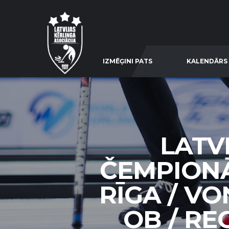
IZMĒĢINI PATS
KALENDĀRS
LATV
ČEMPIONĀ
RĪGA / VO
OB / REG