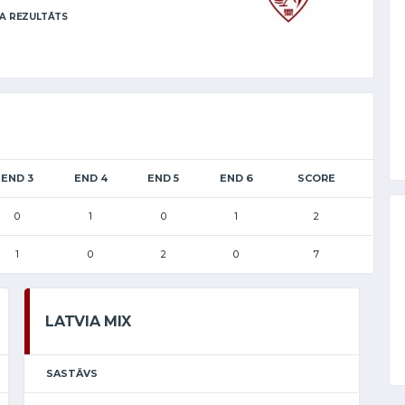
A REZULTĀTS
END 3
END 4
END 5
END 6
SCORE
0
1
0
1
2
1
0
2
0
7
LATVIA MIX
SASTĀVS