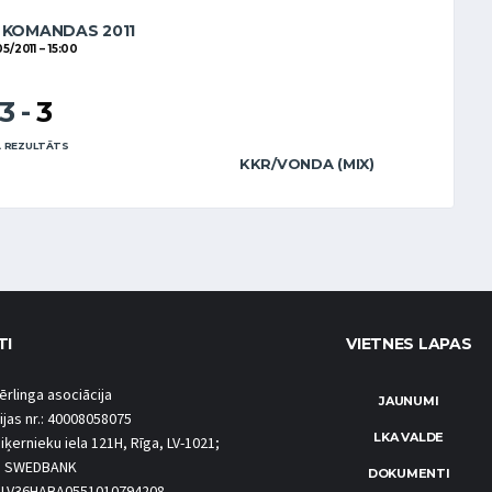
 KOMANDAS 2011
05/2011
15:00
13
-
3
 REZULTĀTS
KKR/VONDA (MIX)
TI
VIETNES LAPAS
ērlinga asociācija
JAUNUMI
ijas nr.: 40008058075
LKA VALDE
iķernieku iela 121H, Rīga, LV-1021;
S SWEDBANK
DOKUMENTI
.: LV36HABA0551010794208