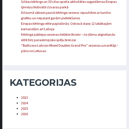
Grīdas kērlings un 30 citas sporta aktivitātes sagaidāmas Eiropas
Ģimeņu festivālā Uzvaras parkā
Drīzumā sāksies jaunā kērlinga sezona: iepazīsties ar turnīru
grafiku un nepalaid garām pieteikšanos
Eiropas kērlinga elite paplašinās: Ostravā starp 12 labākajām
komandām arī Latvija
Kērlinga jubilejas sezonas lielākie lēcieni – no dāmu atgriešanās
elitē līdz paraolimpisko spēļu bronzai
“Balticovo Latvian Mixed Doubles Grand Prix” sezonas uzvarētāji –
pāris no Lietuvas
KATEGORIJAS
2023
2024
2025
2026