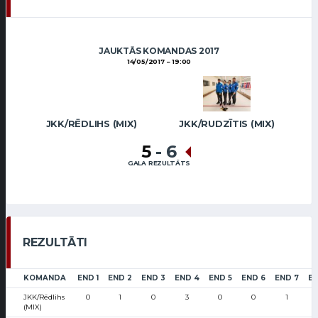
JAUKTĀS KOMANDAS 2017
14/05/2017
19:00
JKK/RĒDLIHS (MIX)
JKK/RUDZĪTIS (MIX)
5
-
6
GALA REZULTĀTS
REZULTĀTI
KOMANDA
END 1
END 2
END 3
END 4
END 5
END 6
END 7
EN
JKK/Rēdlihs
0
1
0
3
0
0
1
(MIX)