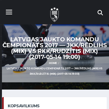
LATVIJAS JAUKTO KOMANDU
ČEMPIONĀTS 2017 — JKK/RĒDLIHS
(MIX) VS RKK/RUDZĪTIS (MIX)
(2017-05-14 19:00)
HOME
LATVIJAS JAUKTO KOMANDU ČEMPIONĀTS 2017 — JKK/RĒDLIHS (MIX) VS
RKK/RUDZĪTIS (MIX) (2017-05-14 19:00)
KOPSAVILKUMS