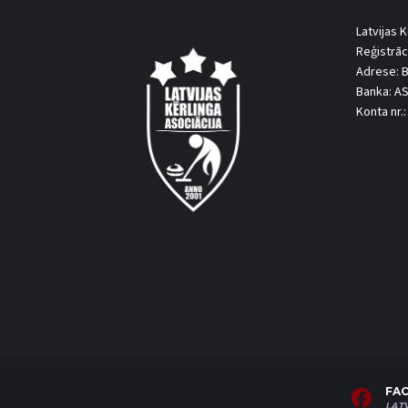
Latvijas K
Reģistrāc
Adrese: B
Banka: A
Konta nr
FA
LAT