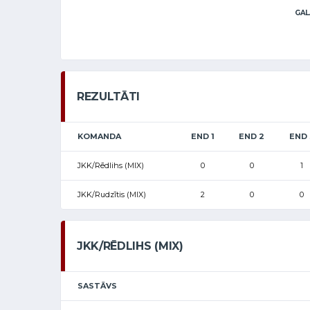
GAL
REZULTĀTI
KOMANDA
END 1
END 2
END 
JKK/Rēdlihs (MIX)
0
0
1
JKK/Rudzītis (MIX)
2
0
0
JKK/RĒDLIHS (MIX)
SASTĀVS