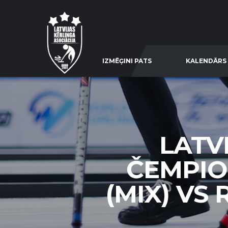
IZMĒĢINI PATS
KALENDĀRS
LATV
ČEMPIO
(MIX) VS 