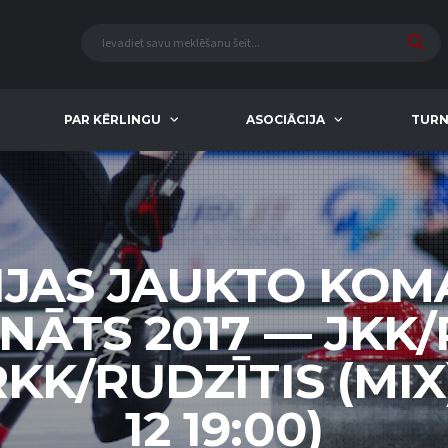
PAR KĒRLINGU
ASOCIĀCIJA
TURN
IJAS JAUKTO KO
NĀTS 2017 — JKK/
RKK/RUDZĪTIS (MIX)
12 19:00)