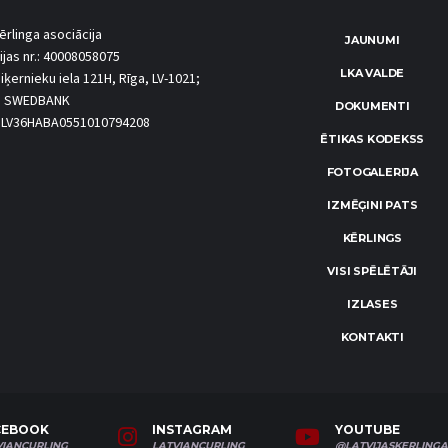
ērlinga asociācija
JAUNUMI
ijas nr.: 40008058075
LKA VALDE
iķernieku iela 121H, Rīga, LV-1021;
S SWEDBANK
DOKUMENTI
.: LV36HABA0551010794208
ĒTIKAS KODEKSS
FOTOGALERIJA
IZMĒĢINI PATS
KĒRLINGS
VISI SPĒLĒTĀJI
IZLASES
KONTAKTI
CEBOOK
INSTAGRAM
YOUTUBE
VIANCURLING
LATVIANCURLING
@LATVIJASKERLINGA