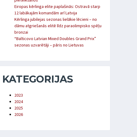
pieteikšanos
Eiropas kērlinga elite paplašinās: Ostravā starp
12 labākajām komandām arī Latvija
Kērlinga jubilejas sezonas lielākie lēcieni – no
dāmu atgriešanās elitē līdz paraolimpisko spēļu
bronzai
“Balticovo Latvian Mixed Doubles Grand Prix”
sezonas uzvarētāji – pāris no Lietuvas
KATEGORIJAS
2023
2024
2025
2026