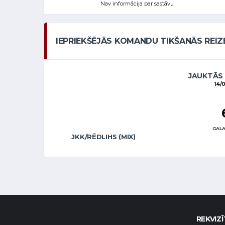
Nav informācija par sastāvu
IEPRIEKŠĒJĀS KOMANDU TIKŠANĀS REIZ
JAUKTĀS
14/
GALA
JKK/RĒDLIHS (MIX)
REKVIZĪ