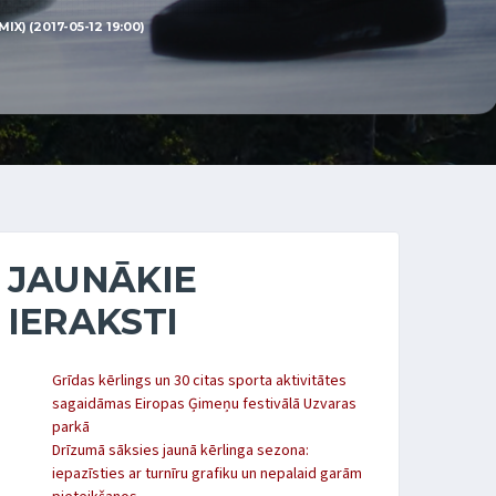
) (2017-05-12 19:00)
JAUNĀKIE
IERAKSTI
Grīdas kērlings un 30 citas sporta aktivitātes
sagaidāmas Eiropas Ģimeņu festivālā Uzvaras
parkā
Drīzumā sāksies jaunā kērlinga sezona:
iepazīsties ar turnīru grafiku un nepalaid garām