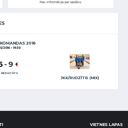
Nav informācija par sastāvu
ES
 KOMANDAS 2016
05/2016
19:30
6
-
9
 REZULTĀTS
JKK/RUDZĪTIS (MIX)
TI
VIETNES LAPAS