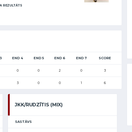
A REZULTĀTS
3
END 4
END 5
END 6
END 7
SCORE
0
0
2
0
3
3
0
0
1
6
JKK/RUDZĪTIS (MIX)
SASTĀVS