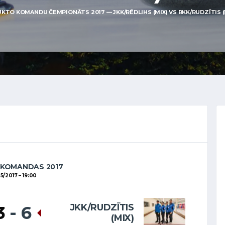
UKTO KOMANDU ČEMPIONĀTS 2017 — JKK/RĒDLIHS (MIX) VS RKK/RUDZĪTIS (MIX
 KOMANDAS 2017
05/2017
19:00
JKK/RUDZĪTIS
3
-
6
(MIX)