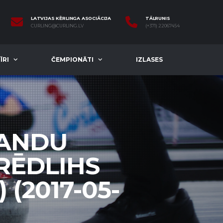
LATVIJAS KĒRLINGA ASOCIĀCIJA
TĀLRUNIS
CURLING@CURLING.LV
(+371) 22067454
ĪRI
ČEMPIONĀTI
IZLASES
MANDU
RĒDLIHS
 (2017-05-